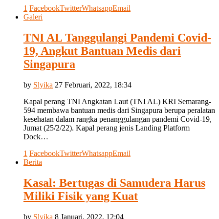
1
Facebook
Twitter
Whatsapp
Email
Galeri
TNI AL Tanggulangi Pandemi Covid-
19, Angkut Bantuan Medis dari
Singapura
by
Slyika
27 Februari, 2022, 18:34
Kapal perang TNI Angkatan Laut (TNI AL) KRI Semarang-
594 membawa bantuan medis dari Singapura berupa peralatan
kesehatan dalam rangka penanggulangan pandemi Covid-19,
Jumat (25/2/22). Kapal perang jenis Landing Platform
Dock…
1
Facebook
Twitter
Whatsapp
Email
Berita
Kasal: Bertugas di Samudera Harus
Miliki Fisik yang Kuat
by
Slyika
8 Januari, 2022, 12:04