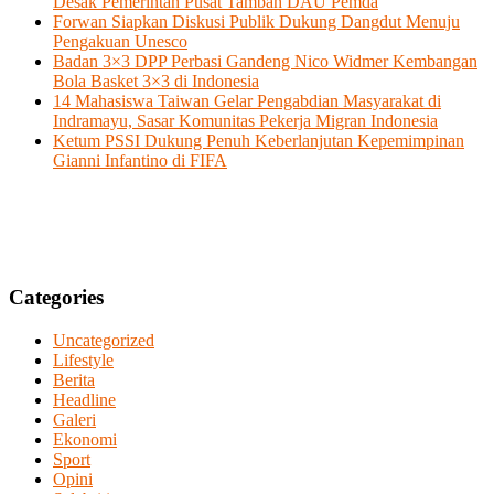
Desak Pemerintah Pusat Tambah DAU Pemda
Forwan Siapkan Diskusi Publik Dukung Dangdut Menuju
Pengakuan Unesco
Badan 3×3 DPP Perbasi Gandeng Nico Widmer Kembangan
Bola Basket 3×3 di Indonesia
14 Mahasiswa Taiwan Gelar Pengabdian Masyarakat di
Indramayu, Sasar Komunitas Pekerja Migran Indonesia
Ketum PSSI Dukung Penuh Keberlanjutan Kepemimpinan
Gianni Infantino di FIFA
Categories
Uncategorized
Lifestyle
Berita
Headline
Galeri
Ekonomi
Sport
Opini