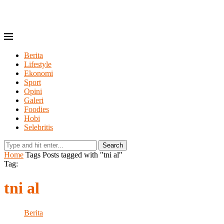
Berita
Lifestyle
Ekonomi
Sport
Opini
Galeri
Foodies
Hobi
Selebritis
Search
Home
Tags
Posts tagged with "tni al"
Tag:
tni al
Berita