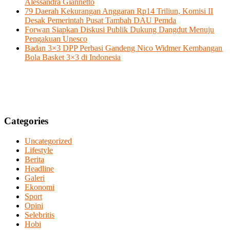
Alessandra Giannetto
79 Daerah Kekurangan Anggaran Rp14 Triliun, Komisi II
Desak Pemerintah Pusat Tambah DAU Pemda
Forwan Siapkan Diskusi Publik Dukung Dangdut Menuju
Pengakuan Unesco
Badan 3×3 DPP Perbasi Gandeng Nico Widmer Kembangan
Bola Basket 3×3 di Indonesia
Categories
Uncategorized
Lifestyle
Berita
Headline
Galeri
Ekonomi
Sport
Opini
Selebritis
Hobi