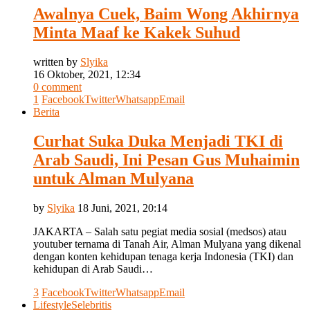
Awalnya Cuek, Baim Wong Akhirnya
Minta Maaf ke Kakek Suhud
written by
Slyika
16 Oktober, 2021, 12:34
0 comment
1
Facebook
Twitter
Whatsapp
Email
Berita
Curhat Suka Duka Menjadi TKI di
Arab Saudi, Ini Pesan Gus Muhaimin
untuk Alman Mulyana
by
Slyika
18 Juni, 2021, 20:14
JAKARTA – Salah satu pegiat media sosial (medsos) atau
youtuber ternama di Tanah Air, Alman Mulyana yang dikenal
dengan konten kehidupan tenaga kerja Indonesia (TKI) dan
kehidupan di Arab Saudi…
3
Facebook
Twitter
Whatsapp
Email
Lifestyle
Selebritis