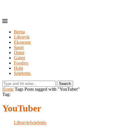
Berita
Lifestyle
Ekonomi
Sport
Opini
Galeri
Foodies
Hobi
Selebritis
Search
Home
Tags
Posts tagged with "YouTuber"
Tag:
YouTuber
Lifestyle
Selebritis