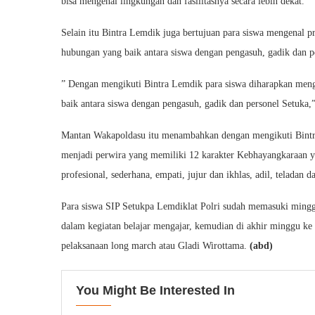
bisa mengenal lingkungan dan fasilitasnya secara lebih dekat.
Selain itu Bintra Lemdik juga bertujuan para siswa mengenal pr
hubungan yang baik antara siswa dengan pengasuh, gadik dan p
” Dengan mengikuti Bintra Lemdik para siswa diharapkan meng
baik antara siswa dengan pengasuh, gadik dan personel Setuka,”
Mantan Wakapoldasu itu menambahkan dengan mengikuti Bintra
menjadi perwira yang memiliki 12 karakter Kebhayangkaraan yait
profesional, sederhana, empati, jujur dan ikhlas, adil, teladan da
Para siswa SIP Setukpa Lemdiklat Polri sudah memasuki minggu
dalam kegiatan belajar mengajar, kemudian di akhir minggu ke 
pelaksanaan long march atau Gladi Wirottama.
(abd)
You Might Be Interested In