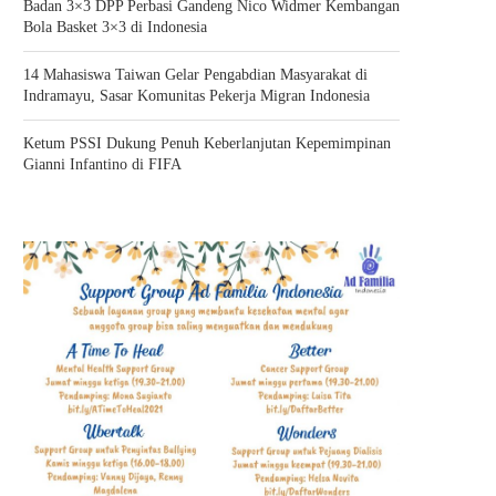
Badan 3×3 DPP Perbasi Gandeng Nico Widmer Kembangan
Bola Basket 3×3 di Indonesia
14 Mahasiswa Taiwan Gelar Pengabdian Masyarakat di
Indramayu, Sasar Komunitas Pekerja Migran Indonesia
Ketum PSSI Dukung Penuh Keberlanjutan Kepemimpinan
Gianni Infantino di FIFA
14 MAHASISWA TAIWAN GELAR
KETUM PSSI DUKUNG PEN