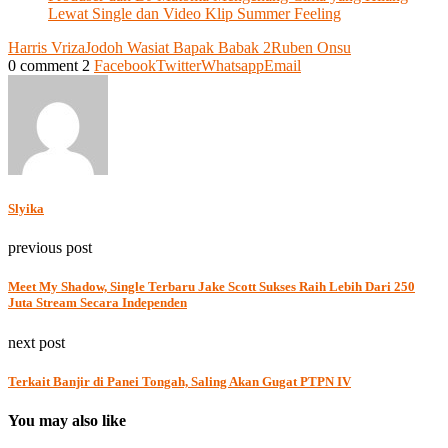
Lewat Single dan Video Klip Summer Feeling
Harris Vriza
Jodoh Wasiat Bapak Babak 2
Ruben Onsu
0 comment
2
Facebook
Twitter
Whatsapp
Email
Slyika
previous post
Meet My Shadow, Single Terbaru Jake Scott Sukses Raih Lebih Dari 250
Juta Stream Secara Independen
next post
Terkait Banjir di Panei Tongah, Saling Akan Gugat PTPN IV
You may also like