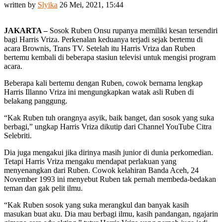
written by
Slyika
26 Mei, 2021, 15:44
JAKARTA –
Sosok Ruben Onsu rupanya memiliki kesan tersendiri
bagi Harris Vriza. Perkenalan keduanya terjadi sejak bertemu di
acara Brownis, Trans TV. Setelah itu Harris Vriza dan Ruben
bertemu kembali di beberapa stasiun televisi untuk mengisi program
acara.
Beberapa kali bertemu dengan Ruben, cowok bernama lengkap
Harris Illanno Vriza ini mengungkapkan watak asli Ruben di
belakang panggung.
“Kak Ruben tuh orangnya asyik, baik banget, dan sosok yang suka
berbagi,” ungkap Harris Vriza dikutip dari Channel YouTube Citra
Selebriti.
Dia juga mengakui jika dirinya masih junior di dunia perkomedian.
Tetapi Harris Vriza mengaku mendapat perlakuan yang
menyenangkan dari Ruben. Cowok kelahiran Banda Aceh, 24
November 1993 ini menyebut Ruben tak pernah membeda-bedakan
teman dan gak pelit ilmu.
“Kak Ruben sosok yang suka merangkul dan banyak kasih
masukan buat aku. Dia mau berbagi ilmu, kasih pandangan, ngajarin