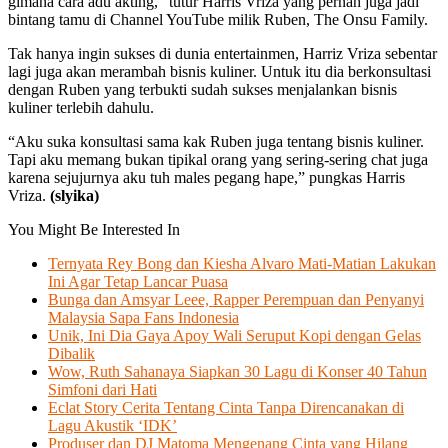
gimana cara adu akting,” tutur Harris Vriza yang pernah juga jadi
bintang tamu di Channel YouTube milik Ruben, The Onsu Family.
Tak hanya ingin sukses di dunia entertainmen, Harriz Vriza sebentar
lagi juga akan merambah bisnis kuliner. Untuk itu dia berkonsultasi
dengan Ruben yang terbukti sudah sukses menjalankan bisnis
kuliner terlebih dahulu.
“Aku suka konsultasi sama kak Ruben juga tentang bisnis kuliner.
Tapi aku memang bukan tipikal orang yang sering-sering chat juga
karena sejujurnya aku tuh males pegang hape,” pungkas Harris
Vriza.
(slyika)
You Might Be Interested In
Ternyata Rey Bong dan Kiesha Alvaro Mati-Matian Lakukan
Ini Agar Tetap Lancar Puasa
Bunga dan Amsyar Leee, Rapper Perempuan dan Penyanyi
Malaysia Sapa Fans Indonesia
Unik, Ini Dia Gaya Apoy Wali Seruput Kopi dengan Gelas
Dibalik
Wow, Ruth Sahanaya Siapkan 30 Lagu di Konser 40 Tahun
Simfoni dari Hati
Eclat Story Cerita Tentang Cinta Tanpa Direncanakan di
Lagu Akustik ‘IDK’
Produser dan DJ Matoma Mengenang Cinta yang Hilang