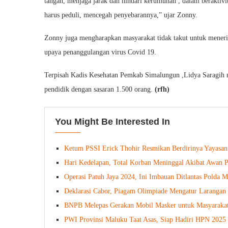
tangan, menjaga jarak dan hindari kerumunan , dalam beraktivi
harus peduli, mencegah penyebarannya,” ujar Zonny.
Zonny juga mengharapkan masyarakat tidak takut untuk mener
upaya penanggulangan virus Covid 19.
Terpisah Kadis Kesehatan Pemkab Simalungun ,Lidya Saragih me
pendidik dengan sasaran 1.500 orang.
(rfh)
You Might Be Interested In
Ketum PSSI Erick Thohir Resmikan Berdirinya Yayasan 
Hari Kedelapan, Total Korban Meninggal Akibat Awan 
Operasi Patuh Jaya 2024, Ini Imbauan Ditlantas Polda M
Deklarasi Cabor, Piagam Olimpiade Mengatur Larangan 
BNPB Melepas Gerakan Mobil Masker untuk Masyaraka
PWI Provinsi Maluku Taat Asas, Siap Hadiri HPN 2025 