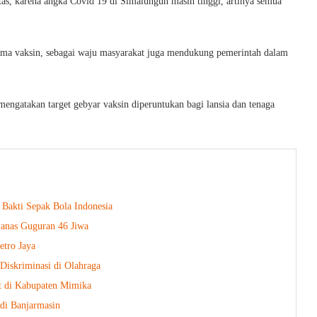
tas, karena angka Covid 19 di Simalungun masih tinggi, artinya semua
ima vaksin, sebagai waju masyarakat juga mendukung pemerintah dalam
ngatakan target gebyar vaksin diperuntukan bagi lansia dan tenaga
Bakti Sepak Bola Indonesia
Panas Guguran 46 Jiwa
etro Jaya
Diskriminasi di Olahraga
t di Kabupaten Mimika
di Banjarmasin