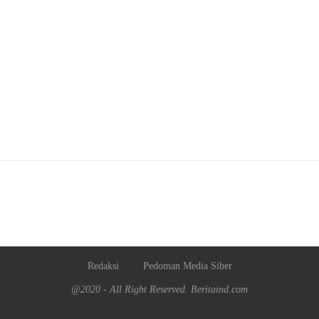
Redaksi
Pedoman Media Siber
@2020 - All Right Reserved. Beritaind.com