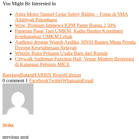
You Might Be Interested In
Astra Motor Sumsel Gelar Safety Riding – Fomo di SMA
Adabiyah Palembang
Wow, Program Istimewa KPM Panin Bunga 2,50%
Pameran Pasar Tani UMKM, Kadin Banten Komitmen
Kembangkan UMKM Lebak
Audiensi dengan Wagub Andika, HNSI Banten Minta Pemda
Dorong Kesejahteraan Nelayan
Whizliz Buka Peluang Usaha Baru dari Rumah
Citywalk Sudirman Function Hall, Venue Modern Bergengsi
di Kalangan Pebisnis MICE
Barelang
Batam
HARRIS Resort
Liburan
0 comment
1
Facebook
Twitter
Whatsapp
Email
Slyika
previous post