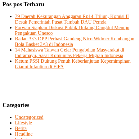
Pos-pos Terbaru
79 Daerah Kekurangan Anggaran Rp14 Triliun, Komisi II
Desak Pemerintah Pusat Tambah DAU Pemda
Forwan Siapkan Diskusi Publik Dukung Dangdut Menuju
Pengakuan Unesco
Badan 3×3 DPP Perbasi Gandeng Nico Widmer Kembangan
Bola Basket 3×3 di Indonesia
14 Mahasiswa Taiwan Gelar Pengabdian Masyarakat di
Indramayu, Sasar Komunitas Pekerja Migran Indonesia
Ketum PSSI Dukung Penuh Keberlanjutan Kepemimpinan
Gianni Infantino di FIFA
Categories
Uncategorized
Lifestyle
Berita
Headline