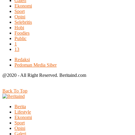
Galeri
Ekonomi
Sport
Opini
Selebritis
Hobi
Foodies
Public
1
13
Redaksi
Pedoman Media Siber
@2020 - All Right Reserved. Beritaind.com
Back To Top
Berita
Lifestyle
Ekonomi
Sport
Opini
Galeri