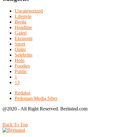
Uncategorized
Lifestyle
Berita
Headline
Galeri
Ekonomi
Sport
Opini
Selebritis
Hobi
Foodies
Public
1
13
Redaksi
Pedoman Media Siber
@2020 - All Right Reserved. Beritaind.com
Back To Top