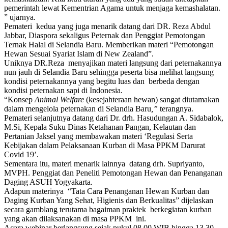
pemerintah lewat Kementrian Agama untuk menjaga kemashalatan.
” ujarnya.
Pemateri kedua yang juga menarik datang dari DR. Reza Abdul
Jabbar, Diaspora sekaligus Peternak dan Penggiat Pemotongan
Ternak Halal di Selandia Baru. Memberikan materi “Pemotongan
Hewan Sesuai Syariat Islam di New Zealand”.
Uniknya DR.Reza menyajikan materi langsung dari peternakannya
nun jauh di Selandia Baru sehingga peserta bisa melihat langsung
kondisi peternakannya yang begitu luas dan berbeda dengan
kondisi peternakan sapi di Indonesia.
“Konsep
Animal
Welfare
(kesejahteraan hewan) sangat diutamakan
dalam mengelola peternakan di Selandia Baru
,”
terangnya.
Pemateri selanjutnya datang dari Dr. drh. Hasudungan A. Sidabalok,
M.Si, Kepala Suku Dinas Ketahanan Pangan, Kelautan dan
Pertanian Jaksel yang membawakan materi ‘Regulasi Serta
Kebijakan dalam Pelaksanaan Kurban di Masa PPKM Darurat
Covid 19’.
Sementara itu, materi menarik lainnya datang drh. Supriyanto,
MVPH. Penggiat dan Peneliti Pemotongan Hewan dan Penanganan
Daging ASUH Yogyakarta.
Adapun materinya “Tata Cara Penanganan Hewan Kurban dan
Daging Kurban Yang Sehat, Higienis dan Berkualitas” dijelaskan
secara gamblang terutama bagaiman praktek berkegiatan kurban
yang akan dilaksanakan di masa PPKM ini.
Acara webinar berlangsung sejak pukul 08.00 WIB hingga 13.30