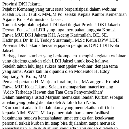
Provinsi DKI Jakarta.
Pejabat Kemenag yang turut serta berpartisipasi dalam webinar
adalah Dr. H. Taufik, MM.,M.Pd. selaku Kepala Kantor Kementrian
Agama Kota Administrasi Jaksel.
Tampak sejumlah pejabat LDII dari tingkat Provinsi DKI Jakarta
Dewan Penasehat LDII yang juga merupakan anggota Komisi
Fatwa MUI DKI Jakarta KH. Aceng Karimullah, BE.,SE.
Hadir pula Dr. Ir. H. Teddy Suratmadji, M.Sc Ketua DPW LDII
Provinsi DKI Jakarta bersama jajaran pengurus DPD LDII Kota
Jaksel.
Berbagai nara sumber yang berkompeten mengisi kegiatan webinar
yang diselenggarakan oleh LDII Jaksel untuk ke-2 kalinya.
Setelah tahun lalu juga sukses menggelar webinar dengan tema
yang sama. Acara kali ini dipandu oleh Moderator H. Eddy
Supriady, S. Kom., MM.
Pemateri pertama H. Marjuan Ibrahim, Lc., MA anggota Komisi
Fatwa MUI Kota Jakarta Selatan memaparkan materi tentang
‘Adab Terhadap Hewan dan Tata Cara Penyembelihan’.
Dalam materinya ustad Marjuan memaknai ibadah Kurban sebagai
amalan yang paling dicintai oleh Alloh di hari Nahr.
“Kurban ini adalah ibadah utama yang mendekatkan diri kita
kepada Alloh SWT. Maka pemerintah harus memfasilitasi
bagaimana supaya kemashalatan umat terjaga dan ketakwaan
personal terkait kurban ini tetap bisa dijalankan tanpa merusak
kemashalatan. Kita ikuti aturan yang ada yang sudah ditetapkan