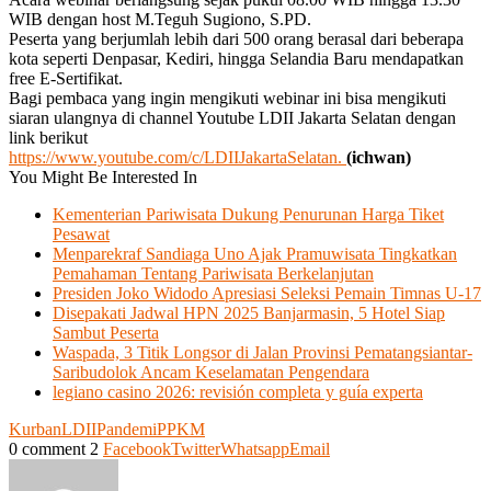
WIB dengan host M.Teguh Sugiono, S.PD.
Peserta yang berjumlah lebih dari 500 orang berasal dari beberapa
kota seperti Denpasar, Kediri, hingga Selandia Baru mendapatkan
free E-Sertifikat.
Bagi pembaca yang ingin mengikuti webinar ini bisa mengikuti
siaran ulangnya di channel Youtube LDII Jakarta Selatan dengan
link berikut
https://www.youtube.com/c/LDIIJakartaSelatan.
(ichwan)
You Might Be Interested In
Kementerian Pariwisata Dukung Penurunan Harga Tiket
Pesawat
Menparekraf Sandiaga Uno Ajak Pramuwisata Tingkatkan
Pemahaman Tentang Pariwisata Berkelanjutan
Presiden Joko Widodo Apresiasi Seleksi Pemain Timnas U-17
Disepakati Jadwal HPN 2025 Banjarmasin, 5 Hotel Siap
Sambut Peserta
Waspada, 3 Titik Longsor di Jalan Provinsi Pematangsiantar-
Saribudolok Ancam Keselamatan Pengendara
legiano casino 2026: revisión completa y guía experta
Kurban
LDII
Pandemi
PPKM
0 comment
2
Facebook
Twitter
Whatsapp
Email