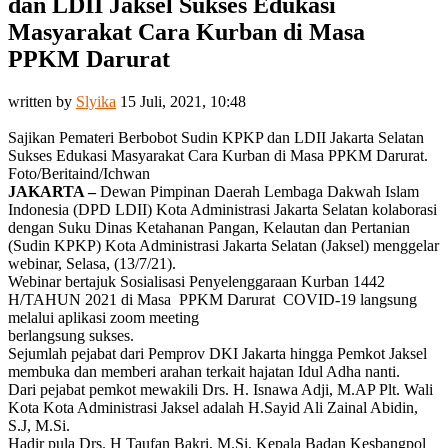
dan LDII Jaksel Sukses Edukasi
Masyarakat Cara Kurban di Masa
PPKM Darurat
written by
Slyika
15 Juli, 2021, 10:48
Sajikan Pemateri Berbobot Sudin KPKP dan LDII Jakarta Selatan
Sukses Edukasi Masyarakat Cara Kurban di Masa PPKM Darurat.
Foto/Beritaind/Ichwan
JAKARTA –
Dewan Pimpinan Daerah Lembaga Dakwah Islam
Indonesia (DPD LDII) Kota Administrasi Jakarta Selatan kolaborasi
dengan Suku Dinas Ketahanan Pangan, Kelautan dan Pertanian
(Sudin KPKP) Kota Administrasi Jakarta Selatan (Jaksel) menggelar
webinar, Selasa, (13/7/21).
Webinar bertajuk Sosialisasi Penyelenggaraan Kurban 1442
H/TAHUN 2021 di Masa PPKM Darurat COVID-19 langsung
melalui aplikasi zoom meeting
berlangsung sukses.
Sejumlah pejabat dari Pemprov DKI Jakarta hingga Pemkot Jaksel
membuka dan memberi arahan terkait hajatan Idul Adha nanti.
Dari pejabat pemkot mewakili Drs. H. Isnawa Adji, M.AP Plt. Wali
Kota Kota Administrasi Jaksel adalah H.Sayid Ali Zainal Abidin,
S.J, M.Si.
Hadir pula Drs. H Taufan Bakri, M.Si, Kepala Badan Kesbangpol