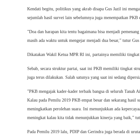
Kendati begitu, politikus yang akrab disapa Gus Jazil ini menga
sejumlah hasil survei lain sebelumnya juga menempatkan PKB di
”Doa dan harapan kita tentu bagaimana bisa menjadi pemenang p
masih ada waktu untuk mengejar menjadi dua besar,” tutur Gus J
Dikatakan Wakil Ketua MPR RI ini, partainya memiliki tingka
Sebab, secara struktur partai, saat ini PKB memiliki tingkat st
juga terus dilakukan. Salah satunya yang saat ini sedang diper
”PKB mengajak kader-kader terbaik bangsa di seluruh Tanah A
Kalau pada Pemilu 2019 PKB empat besar dan sekarang hasil sur
meningkatkan perolehan suara. Ini menunjukkan ada kepercayaan
meningkat kalau kita tidak menunjukkan kinerja yang baik,” tu
Pada Pemilu 2019 lalu, PDIP dan Gerindra juga berada di urutan