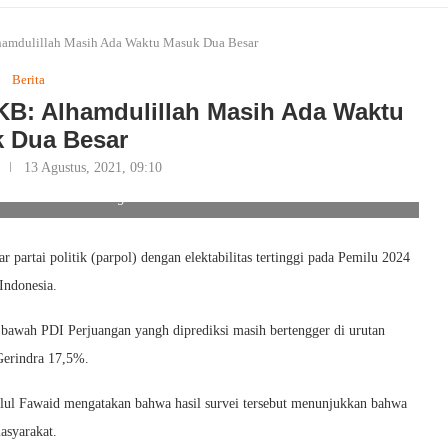
lhamdulillah Masih Ada Waktu Masuk Dua Besar
Berita
PKB: Alhamdulillah Masih Ada Waktu
 Dua Besar
13 Agustus, 2021, 09:10
rus Diikuti 3 Pasangan Calon. Foto/Ist
partai politik (parpol) dengan elektabilitas tertinggi pada Pemilu 2024
 Indonesia.
i bawah PDI Perjuangan yangh diprediksi masih bertengger di urutan
 Gerindra 17,5%.
l Fawaid mengatakan bahwa hasil survei tersebut menunjukkan bahwa
asyarakat.