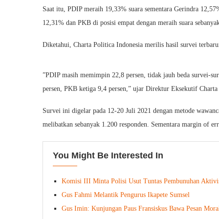
Saat itu, PDIP meraih 19,33% suara sementara Gerindra 12,57%
12,31% dan PKB di posisi empat dengan meraih suara sebanya
Diketahui, Charta Politica Indonesia merilis hasil survei terba
”PDIP masih memimpin 22,8 persen, tidak jauh beda survei-sur
persen, PKB ketiga 9,4 persen,” ujar Direktur Eksekutif Charta P
Survei ini digelar pada 12-20 Juli 2021 dengan metode wawan
melibatkan sebanyak 1.200 responden. Sementara margin of er
You Might Be Interested In
Komisi III Minta Polisi Usut Tuntas Pembunuhan Akti
Gus Fahmi Melantik Pengurus Ikapete Sumsel
Gus Imin: Kunjungan Paus Fransiskus Bawa Pesan Moral