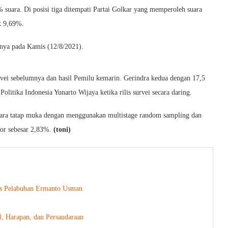
 suara. Di posisi tiga ditempati Partai Golkar yang memperoleh suara
k 9,69%.
runya pada Kamis (12/8/2021).
vei sebelumnya dan hasil Pemilu kemarin. Gerindra kedua dengan 17,5
olitika Indonesia Yunarto Wijaya ketika rilis survei secara daring.
cara tatap muka dengan menggunakan multistage random sampling dan
ror sebesar 2,83%.
(toni)
vis Pelabuhan Ermanto Usman
, Harapan, dan Persaudaraan