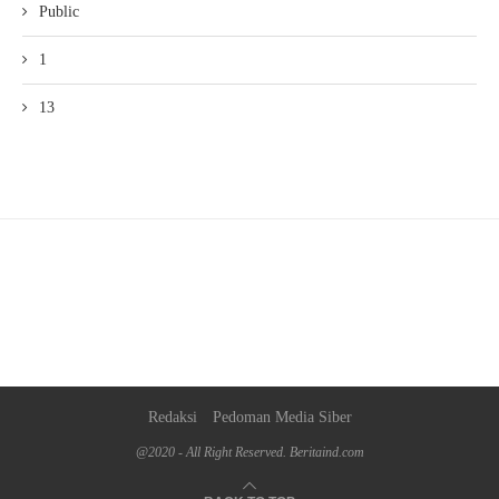
Public
1
13
Redaksi
Pedoman Media Siber
@2020 - All Right Reserved. Beritaind.com