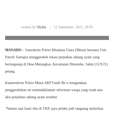
written by
Slyika
12 September, 2021, 20:05
Gerebek Lokasi Judi Sabung Ayam, Polisi Amankan 16 Ekor Ayam
Aduan. Foto/Humas Polda Sulut
MANADO –
Satreskrim Polres Minahasa Utara (Minut) bersama Unit
Patroli Samapta menggerebek lokasi perjudian sabung ayam yang
berlangsung di Desa Matungkas, Kecamatan Dimembe, Sabtu (11/9/21)
petang.
Kasatreskrim Polres Minut AKP Fandi Ba’u mengatakan,
penggerebekan ini menindaklanjuti informasi warga yang resah atas
aksi perjudian sabung ayam tersebut.
“Namun saat kami tiba di TKP, para pelaku judi langsung melarikan