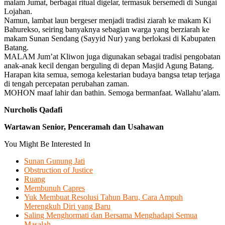
malam Jumat, berbagai ritual digelar, termasuk bersemedi di Sungai
Lojahan.
Namun, lambat laun bergeser menjadi tradisi ziarah ke makam Ki
Bahurekso, seiring banyaknya sebagian warga yang berziarah ke
makam Sunan Sendang (Sayyid Nur) yang berlokasi di Kabupaten
Batang.
MALAM Jum’at Kliwon juga digunakan sebagai tradisi pengobatan
anak-anak kecil dengan berguling di depan Masjid Agung Batang.
Harapan kita semua, semoga kelestarian budaya bangsa tetap terjaga
di tengah percepatan perubahan zaman.
MOHON maaf lahir dan bathin. Semoga bermanfaat. Wallahu’alam.
Nurcholis Qadafi
Wartawan Senior, Penceramah dan Usahawan
You Might Be Interested In
Sunan Gunung Jati
Obstruction of Justice
Ruang
Membunuh Capres
Yuk Membuat Resolusi Tahun Baru, Cara Ampuh
Merengkuh Diri yang Baru
Saling Menghormati dan Bersama Menghadapi Semua
Masalah