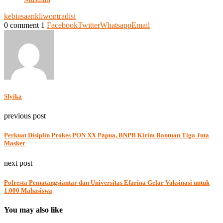
kebiasaan
kliwon
tradisi
0 comment
1
Facebook
Twitter
Whatsapp
Email
Slyika
previous post
Perkuat Disiplin Prokes PON XX Papua, BNPB Kirim Bantuan Tiga Juta
Masker
next post
Polresta Pematangsiantar dan Universitas Efarina Gelar Vaksinasi untuk
1.000 Mahasiswa
You may also like