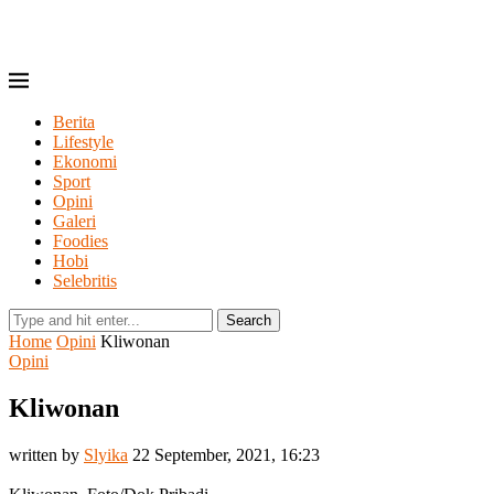
Berita
Lifestyle
Ekonomi
Sport
Opini
Galeri
Foodies
Hobi
Selebritis
Search
Home
Opini
Kliwonan
Opini
Kliwonan
written by
Slyika
22 September, 2021, 16:23