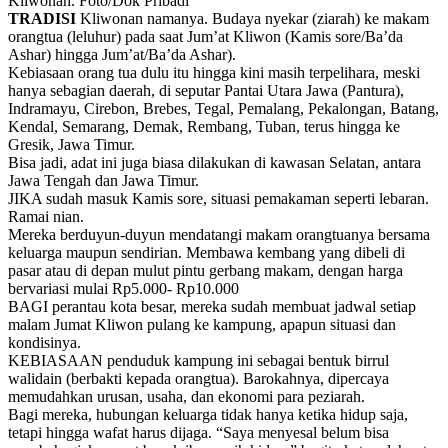
Kliwonan. Foto/Dok Pribadi
TRADISI
Kliwonan namanya. Budaya nyekar (ziarah) ke makam
orangtua (leluhur) pada saat Jum’at Kliwon (Kamis sore/Ba’da
Ashar) hingga Jum’at/Ba’da Ashar).
Kebiasaan orang tua dulu itu hingga kini masih terpelihara, meski
hanya sebagian daerah, di seputar Pantai Utara Jawa (Pantura),
Indramayu, Cirebon, Brebes, Tegal, Pemalang, Pekalongan, Batang,
Kendal, Semarang, Demak, Rembang, Tuban, terus hingga ke
Gresik, Jawa Timur.
Bisa jadi, adat ini juga biasa dilakukan di kawasan Selatan, antara
Jawa Tengah dan Jawa Timur.
JIKA sudah masuk Kamis sore, situasi pemakaman seperti lebaran.
Ramai nian.
Mereka berduyun-duyun mendatangi makam orangtuanya bersama
keluarga maupun sendirian. Membawa kembang yang dibeli di
pasar atau di depan mulut pintu gerbang makam, dengan harga
bervariasi mulai Rp5.000- Rp10.000
BAGI perantau kota besar, mereka sudah membuat jadwal setiap
malam Jumat Kliwon pulang ke kampung, apapun situasi dan
kondisinya.
KEBIASAAN penduduk kampung ini sebagai bentuk birrul
walidain (berbakti kepada orangtua). Barokahnya, dipercaya
memudahkan urusan, usaha, dan ekonomi para peziarah.
Bagi mereka, hubungan keluarga tidak hanya ketika hidup saja,
tetapi hingga wafat harus dijaga. “Saya menyesal belum bisa