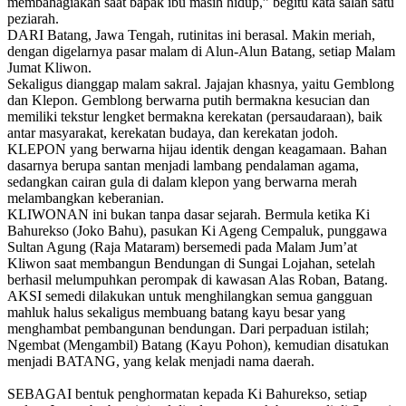
membahagiakan saat bapak ibu masih hidup,” begitu kata salah satu
peziarah.
DARI Batang, Jawa Tengah, rutinitas ini berasal. Makin meriah,
dengan digelarnya pasar malam di Alun-Alun Batang, setiap Malam
Jumat Kliwon.
Sekaligus dianggap malam sakral. Jajajan khasnya, yaitu Gemblong
dan Klepon. Gemblong berwarna putih bermakna kesucian dan
memiliki tekstur lengket bermakna kerekatan (persaudaraan), baik
antar masyarakat, kerekatan budaya, dan kerekatan jodoh.
KLEPON yang berwarna hijau identik dengan keagamaan. Bahan
dasarnya berupa santan menjadi lambang pendalaman agama,
sedangkan cairan gula di dalam klepon yang berwarna merah
melambangkan keberanian.
KLIWONAN ini bukan tanpa dasar sejarah. Bermula ketika Ki
Bahurekso (Joko Bahu), pasukan Ki Ageng Cempaluk, punggawa
Sultan Agung (Raja Mataram) bersemedi pada Malam Jum’at
Kliwon saat membangun Bendungan di Sungai Lojahan, setelah
berhasil melumpuhkan perompak di kawasan Alas Roban, Batang.
AKSI semedi dilakukan untuk menghilangkan semua gangguan
mahluk halus sekaligus membuang batang kayu besar yang
menghambat pembangunan bendungan. Dari perpaduan istilah;
Ngembat (Mengambil) Batang (Kayu Pohon), kemudian disatukan
menjadi BATANG, yang kelak menjadi nama daerah.
SEBAGAI bentuk penghormatan kepada Ki Bahurekso, setiap