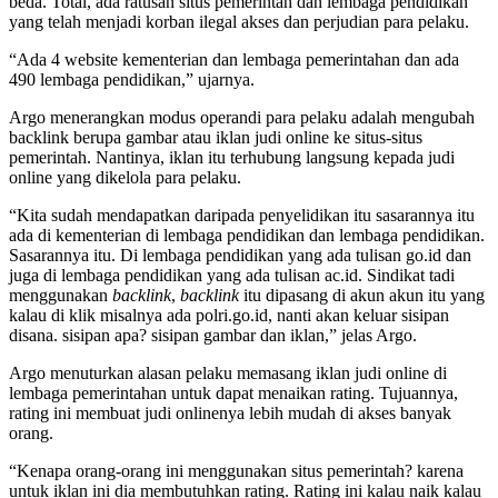
beda. Total, ada ratusan situs pemerintah dan lembaga pendidikan
yang telah menjadi korban ilegal akses dan perjudian para pelaku.
“Ada 4 website kementerian dan lembaga pemerintahan dan ada
490 lembaga pendidikan,” ujarnya.
Argo menerangkan modus operandi para pelaku adalah mengubah
backlink berupa gambar atau iklan judi online ke situs-situs
pemerintah. Nantinya, iklan itu terhubung langsung kepada judi
online yang dikelola para pelaku.
“Kita sudah mendapatkan daripada penyelidikan itu sasarannya itu
ada di kementerian di lembaga pendidikan dan lembaga pendidikan.
Sasarannya itu. Di lembaga pendidikan yang ada tulisan go.id dan
juga di lembaga pendidikan yang ada tulisan ac.id. Sindikat tadi
menggunakan
backlink
,
backlink
itu dipasang di akun akun itu yang
kalau di klik misalnya ada polri.go.id, nanti akan keluar sisipan
disana. sisipan apa? sisipan gambar dan iklan,” jelas Argo.
Argo menuturkan alasan pelaku memasang iklan judi online di
lembaga pemerintahan untuk dapat menaikan rating. Tujuannya,
rating ini membuat judi onlinenya lebih mudah di akses banyak
orang.
“Kenapa orang-orang ini menggunakan situs pemerintah? karena
untuk iklan ini dia membutuhkan rating. Rating ini kalau naik kalau