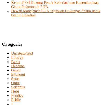
Ketum PSSI Dukung Penuh Keberlanjutan Kepemimpinan
Gianni Infantino di FIFA
Dewan Manajemen FIFA Tegaskan Dukungan Penuh untuk
Gianni Infantino
Categories
Uncategorized
Lifestyle
Berita
Headline
Galeri
Ekonomi
Sport
Opini
Selebritis
Hobi
Foodies
Public
1