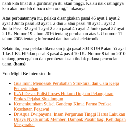
nanti kita lihat di algoritmanya itu akan tinggi. Kalau naik ratingnya
kan akan mudah dibaca oleh orang,” tukasnya.
Atas perbuatannya itu, pelaku disangkakan pasal 46 ayat 1 ayat 2
ayat 3 Junto pasal 30 ayat 1 2 dan 3 atau pasal 48 ayat 1 ayat 2
Junto Pasal 32 ayat 1 ayat 2 atau pasal 45 ayat 2 Junto pasal 27 ayat
2 UU Nomor 19 tahun 2016 tentang perubahan atas UU nomor 11
tahun 2008 tentang informasi dan transaksi elektronik.
Selain itu, para pelaku dikenakan juga pasal 303 KUHP atau 55 ayat
1 ke-1 KUHP dan pasal 3 pasal 4 pasal 10 UU Nomor 8 tahun 2010
tentang pencegahan dan pemberantasan tindak pidana pencucian
uang.
(hans)
You Might Be Interested In
Gus Imin: Mendesak Perubahan Struktural dan Cara Kerja
Pemerintahan
ILAJ Desak Polisi Proses Hukum Dugaan Pelanggaran
Prokes Pejabat Simalungun
Kemenkumham Sulsel Gandeng Kimia Farma Periksa
Kesehatan Pegawai
Dr Aqua Dwipayana: Insan Perguruan Tinggi Harus Lakukan
Upaya Nyata untuk Memberi Dampak Positif bagi Kehidupan
Masyarakat