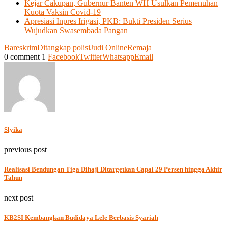
Kejar Cakupan, Gubernur Banten WH Usulkan Pemenuhan
Kuota Vaksin Covid-19
Apresiasi Inpres Irigasi, PKB: Bukti Presiden Serius
Wujudkan Swasembada Pangan
Bareskrim
Ditangkap polisi
Judi Online
Remaja
0 comment
1
Facebook
Twitter
Whatsapp
Email
Slyika
previous post
Realisasi Bendungan Tiga Dihaji Ditargetkan Capai 29 Persen hingga Akhir
Tahun
next post
KB2SI Kembangkan Budidaya Lele Berbasis Syariah