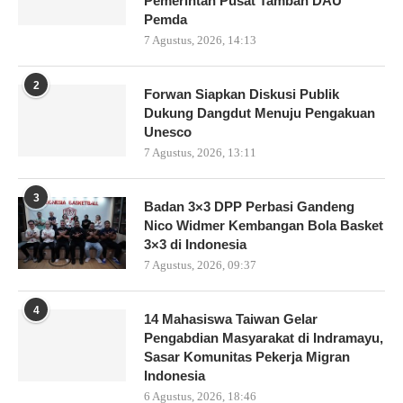
Pemerintah Pusat Tambah DAU
Pemda
7 Agustus, 2026, 14:13
2
Forwan Siapkan Diskusi Publik
Dukung Dangdut Menuju Pengakuan
Unesco
7 Agustus, 2026, 13:11
3
Badan 3×3 DPP Perbasi Gandeng
Nico Widmer Kembangan Bola Basket
3×3 di Indonesia
7 Agustus, 2026, 09:37
4
14 Mahasiswa Taiwan Gelar
Pengabdian Masyarakat di Indramayu,
Sasar Komunitas Pekerja Migran
Indonesia
6 Agustus, 2026, 18:46