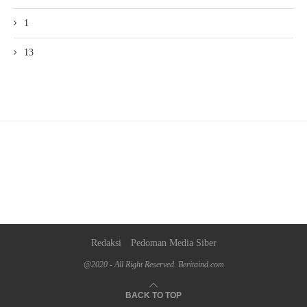
1
13
Redaksi
Pedoman Media Siber
@2020 - All Right Reserved. Beritaind.com
BACK TO TOP