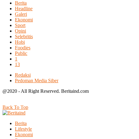
Berita
Headline
Galeri
Ekonomi
Sport
Opini
Selebritis
Hobi
Foodies
Public
1
13
Redaksi
Pedoman Media Siber
@2020 - All Right Reserved. Beritaind.com
Back To Top
Berita
Lifestyle
Ekonomi