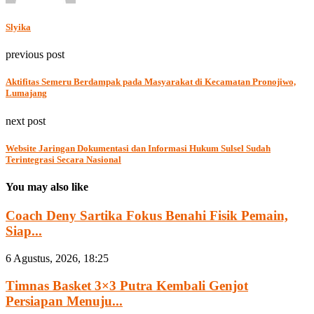
Slyika
previous post
Aktifitas Semeru Berdampak pada Masyarakat di Kecamatan Pronojiwo,
Lumajang
next post
Website Jaringan Dokumentasi dan Informasi Hukum Sulsel Sudah
Terintegrasi Secara Nasional
You may also like
Coach Deny Sartika Fokus Benahi Fisik Pemain,
Siap...
6 Agustus, 2026, 18:25
Timnas Basket 3×3 Putra Kembali Genjot
Persiapan Menuju...