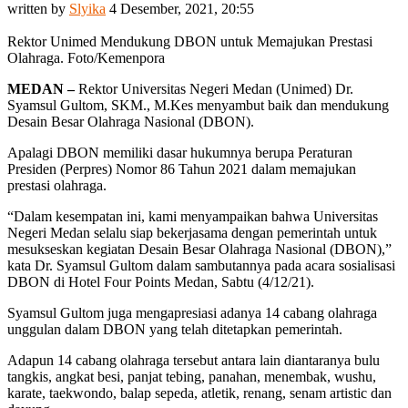
written by
Slyika
4 Desember, 2021, 20:55
Rektor Unimed Mendukung DBON untuk Memajukan Prestasi
Olahraga. Foto/Kemenpora
MEDAN –
Rektor Universitas Negeri Medan (Unimed) Dr.
Syamsul Gultom, SKM., M.Kes menyambut baik dan mendukung
Desain Besar Olahraga Nasional (DBON).
Apalagi DBON memiliki dasar hukumnya berupa Peraturan
Presiden (Perpres) Nomor 86 Tahun 2021 dalam memajukan
prestasi olahraga.
“Dalam kesempatan ini, kami menyampaikan bahwa Universitas
Negeri Medan selalu siap bekerjasama dengan pemerintah untuk
mesukseskan kegiatan Desain Besar Olahraga Nasional (DBON),”
kata Dr. Syamsul Gultom dalam sambutannya pada acara sosialisasi
DBON di Hotel Four Points Medan, Sabtu (4/12/21).
Syamsul Gultom juga mengapresiasi adanya 14 cabang olahraga
unggulan dalam DBON yang telah ditetapkan pemerintah.
Adapun 14 cabang olahraga tersebut antara lain diantaranya bulu
tangkis, angkat besi, panjat tebing, panahan, menembak, wushu,
karate, taekwondo, balap sepeda, atletik, renang, senam artistic dan