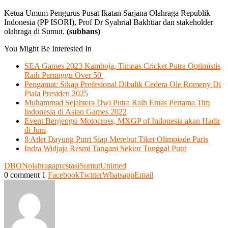
Ketua Umum Pengurus Pusat Ikatan Sarjana Olahraga Republik
Indonesia (PP ISORI), Prof Dr Syahrial Bakhtiar dan stakeholder
olahraga di Sumut.
(subhans)
You Might Be Interested In
SEA Games 2023 Kamboja, Timnas Cricket Putra Optimistis
Raih Perunggu Over 50
Pengamat: Sikap Profesional Dibalik Cedera Ole Romeny Di
Piala Presiden 2025
Muhammad Sejahtera Dwi Putra Raih Emas Pertama Tim
Indonesia di Asian Games 2022
Event Bergengsi Motocross, MXGP of Indonesia akan Hadir
di Juni
8 Atlet Dayung Putri Siap Merebut Tiket Olimpiade Paris
Indra Widjaja Resmi Tangani Sektor Tunggal Putri
DBON
olahraga
prestasi
Sumut
Unimed
0 comment
1
Facebook
Twitter
Whatsapp
Email