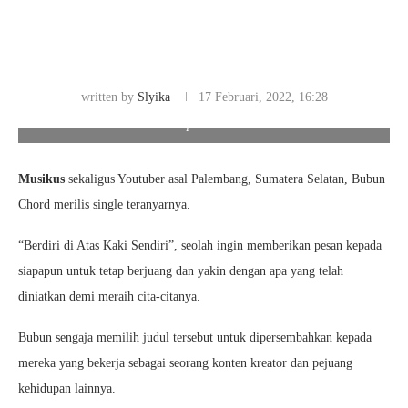
written by
Slyika
17 Februari, 2022, 16:28
Single "Berdiri di Atas Kaki Sendiri", Sebuah Perjuangan Meraih
Mimpi. Foto/Ist
Musikus
sekaligus Youtuber asal Palembang, Sumatera Selatan, Bubun
Chord merilis single teranyarnya.
“Berdiri di Atas Kaki Sendiri”, seolah ingin memberikan pesan kepada
siapapun untuk tetap berjuang dan yakin dengan apa yang telah
diniatkan demi meraih cita-citanya.
Bubun sengaja memilih judul tersebut untuk dipersembahkan kepada
mereka yang bekerja sebagai seorang konten kreator dan pejuang
kehidupan lainnya.