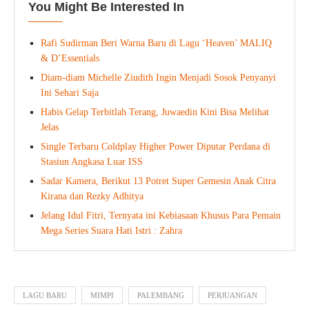
You Might Be Interested In
Rafi Sudirman Beri Warna Baru di Lagu ‘Heaven’ MALIQ
& D’Essentials
Diam-diam Michelle Ziudith Ingin Menjadi Sosok Penyanyi
Ini Sehari Saja
Habis Gelap Terbitlah Terang, Juwaedin Kini Bisa Melihat
Jelas
Single Terbaru Coldplay Higher Power Diputar Perdana di
Stasiun Angkasa Luar ISS
Sadar Kamera, Berikut 13 Potret Super Gemesin Anak Citra
Kirana dan Rezky Adhitya
Jelang Idul Fitri, Ternyata ini Kebiasaan Khusus Para Pemain
Mega Series Suara Hati Istri : Zahra
LAGU BARU
MIMPI
PALEMBANG
PERJUANGAN