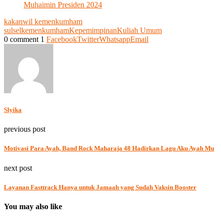
Muhaimin Presiden 2024
kakanwil kemenkumham
sulsel
kemenkumham
Kepemimpinan
Kuliah Umum
0 comment
1
Facebook
Twitter
Whatsapp
Email
Slyika
previous post
Motivasi Para Ayah, Band Rock Maharaja 48 Hadirkan Lagu Aku Ayah Mu
next post
Layanan Fasttrack Hanya untuk Jamaah yang Sudah Vaksin Booster
You may also like