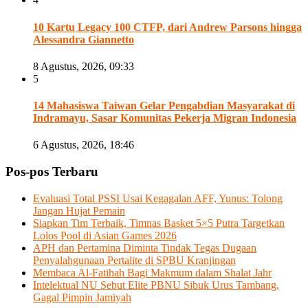
10 Kartu Legacy 100 CTFP, dari Andrew Parsons hingga
Alessandra Giannetto
8 Agustus, 2026, 09:33
5
14 Mahasiswa Taiwan Gelar Pengabdian Masyarakat di
Indramayu, Sasar Komunitas Pekerja Migran Indonesia
6 Agustus, 2026, 18:46
Pos-pos Terbaru
Evaluasi Total PSSI Usai Kegagalan AFF, Yunus: Tolong
Jangan Hujat Pemain
Siapkan Tim Terbaik, Timnas Basket 5×5 Putra Targetkan
Lolos Pool di Asian Games 2026
APH dan Pertamina Diminta Tindak Tegas Dugaan
Penyalahgunaan Pertalite di SPBU Kranjingan
Membaca Al-Fatihah Bagi Makmum dalam Shalat Jahr
Intelektual NU Sebut Elite PBNU Sibuk Urus Tambang,
Gagal Pimpin Jamiyah