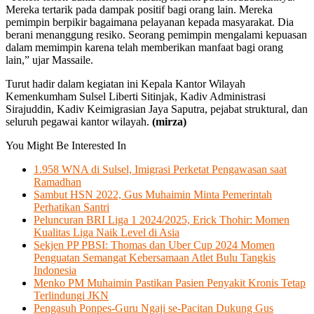
Mereka tertarik pada dampak positif bagi orang lain. Mereka
pemimpin berpikir bagaimana pelayanan kepada masyarakat. Dia
berani menanggung resiko. Seorang pemimpin mengalami kepuasan
dalam memimpin karena telah memberikan manfaat bagi orang
lain,” ujar Massaile.
Turut hadir dalam kegiatan ini Kepala Kantor Wilayah
Kemenkumham Sulsel Liberti Sitinjak, Kadiv Administrasi
Sirajuddin, Kadiv Keimigrasian Jaya Saputra, pejabat struktural, dan
seluruh pegawai kantor wilayah.
(mirza)
You Might Be Interested In
1.958 WNA di Sulsel, Imigrasi Perketat Pengawasan saat
Ramadhan
Sambut HSN 2022, Gus Muhaimin Minta Pemerintah
Perhatikan Santri
Peluncuran BRI Liga 1 2024/2025, Erick Thohir: Momen
Kualitas Liga Naik Level di Asia
Sekjen PP PBSI: Thomas dan Uber Cup 2024 Momen
Penguatan Semangat Kebersamaan Atlet Bulu Tangkis
Indonesia
Menko PM Muhaimin Pastikan Pasien Penyakit Kronis Tetap
Terlindungi JKN
Pengasuh Ponpes-Guru Ngaji se-Pacitan Dukung Gus