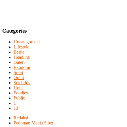
Categories
Uncategorized
Lifestyle
Berita
Headline
Galeri
Ekonomi
Sport
Opini
Selebritis
Hobi
Foodies
Public
1
13
Redaksi
Pedoman Media Siber