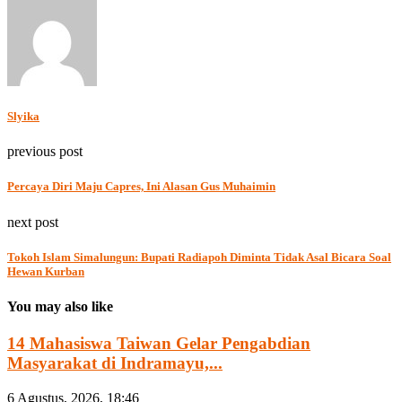
Slyika
previous post
Percaya Diri Maju Capres, Ini Alasan Gus Muhaimin
next post
Tokoh Islam Simalungun: Bupati Radiapoh Diminta Tidak Asal Bicara Soal
Hewan Kurban
You may also like
14 Mahasiswa Taiwan Gelar Pengabdian
Masyarakat di Indramayu,...
6 Agustus, 2026, 18:46