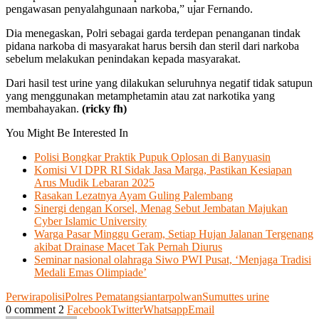
pengawasan penyalahgunaan narkoba,” ujar Fernando.
Dia menegaskan, Polri sebagai garda terdepan penanganan tindak
pidana narkoba di masyarakat harus bersih dan steril dari narkoba
sebelum melakukan penindakan kepada masyarakat.
Dari hasil test urine yang dilakukan seluruhnya negatif tidak satupun
yang menggunakan metamphetamin atau zat narkotika yang
membahayakan.
(ricky fh)
You Might Be Interested In
Polisi Bongkar Praktik Pupuk Oplosan di Banyuasin
Komisi VI DPR RI Sidak Jasa Marga, Pastikan Kesiapan
Arus Mudik Lebaran 2025
Rasakan Lezatnya Ayam Guling Palembang
Sinergi dengan Korsel, Menag Sebut Jembatan Majukan
Cyber Islamic University
Warga Pasar Minggu Geram, Setiap Hujan Jalanan Tergenang
akibat Drainase Macet Tak Pernah Diurus
Seminar nasional olahraga Siwo PWI Pusat, ‘Menjaga Tradisi
Medali Emas Olimpiade’
Perwira
polisi
Polres Pematangsiantar
polwan
Sumut
tes urine
0 comment
2
Facebook
Twitter
Whatsapp
Email