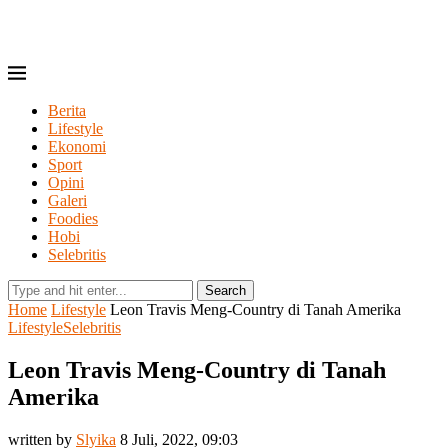
Berita
Lifestyle
Ekonomi
Sport
Opini
Galeri
Foodies
Hobi
Selebritis
Search
Home
Lifestyle
Leon Travis Meng-Country di Tanah Amerika
Lifestyle
Selebritis
Leon Travis Meng-Country di Tanah
Amerika
written by
Slyika
8 Juli, 2022, 09:03