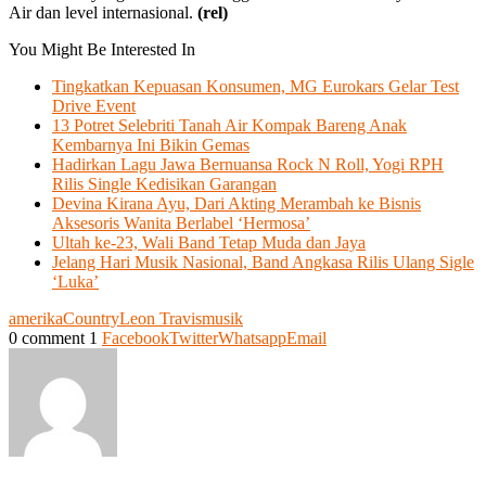
Air dan level internasional.
(rel)
You Might Be Interested In
Tingkatkan Kepuasan Konsumen, MG Eurokars Gelar Test
Drive Event
13 Potret Selebriti Tanah Air Kompak Bareng Anak
Kembarnya Ini Bikin Gemas
Hadirkan Lagu Jawa Bernuansa Rock N Roll, Yogi RPH
Rilis Single Kedisikan Garangan
Devina Kirana Ayu, Dari Akting Merambah ke Bisnis
Aksesoris Wanita Berlabel ‘Hermosa’
Ultah ke-23, Wali Band Tetap Muda dan Jaya
Jelang Hari Musik Nasional, Band Angkasa Rilis Ulang Sigle
‘Luka’
amerika
Country
Leon Travis
musik
0 comment
1
Facebook
Twitter
Whatsapp
Email