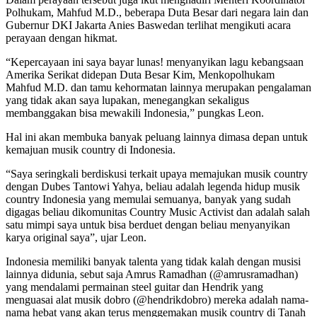
Polhukam, Mahfud M.D., beberapa Duta Besar dari negara lain dan
Gubernur DKI Jakarta Anies Baswedan terlihat mengikuti acara
perayaan dengan hikmat.
“Kepercayaan ini saya bayar lunas! menyanyikan lagu kebangsaan
Amerika Serikat didepan Duta Besar Kim, Menkopolhukam
Mahfud M.D. dan tamu kehormatan lainnya merupakan pengalaman
yang tidak akan saya lupakan, menegangkan sekaligus
membanggakan bisa mewakili Indonesia,” pungkas Leon.
Hal ini akan membuka banyak peluang lainnya dimasa depan untuk
kemajuan musik country di Indonesia.
“Saya seringkali berdiskusi terkait upaya memajukan musik country
dengan Dubes Tantowi Yahya, beliau adalah legenda hidup musik
country Indonesia yang memulai semuanya, banyak yang sudah
digagas beliau dikomunitas Country Music Activist dan adalah salah
satu mimpi saya untuk bisa berduet dengan beliau menyanyikan
karya original saya”, ujar Leon.
Indonesia memiliki banyak talenta yang tidak kalah dengan musisi
lainnya didunia, sebut saja Amrus Ramadhan (@amrusramadhan)
yang mendalami permainan steel guitar dan Hendrik yang
menguasai alat musik dobro (@hendrikdobro) mereka adalah nama-
nama hebat yang akan terus menggemakan musik country di Tanah