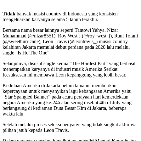
Tidak
banyak musisi country di Indonesia yang konsisten
mengeluarkan karyanya selama 5 tahun terakhir.
Bersama nama besar lainnya seperti Tantowi Yahya, Nizar
Muhammad (@nizar8551), Roy West J (@roy_west_j), Rani Tofani
(@sweethurricane), Leon Travis (@leontravis_) musisi country
kelahiran Jakarta memulai debut perdana pada 2020 lalu melalui
single “Is He The One”.
Selanjutnya,
disusul single kedua “The Hardest Part” yang berhasil
menempatkan karyanya di industri musik Amerika Serikat.
Kesuksesan ini membawa Leon kepanggung yang lebih besar.
Kedutaan Amerika di Jakarta belum lama ini memberikan
kepercayaan untuk menyanyikan lagu kebangsaan Amerika yaitu
“Star Spangled Banner” pada acara perayaan hari kemerdekaan
negara Amerika yang ke-246 atau sering disebut 4th of July yang
berlangsung di kediaman Duta Besar Kim di Jakarta, beberapa
waktu lalu.
Setelah melalui proses seleksi penyanyi yang tidak singkat akhirnya
pilihan jatuh kepada Leon Travis.
Dalam perayaan tersebut juga ikut menghadiri Menteri Koordinator