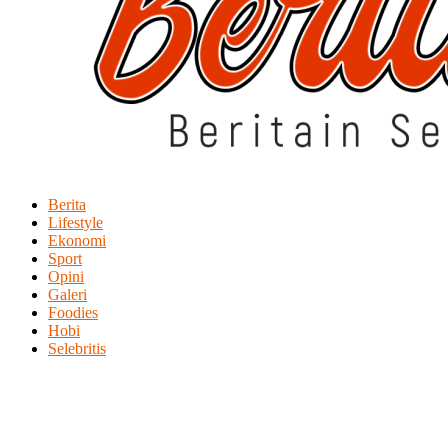
Berita
Lifestyle
Ekonomi
Sport
Opini
Galeri
Foodies
Hobi
Selebritis