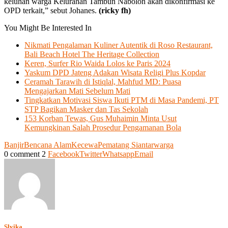
keluhan warga Kelurahan Tambun Nabolon akan dikonfirmasi ke
OPD terkait,” sebut Johanes.
(ricky fh)
You Might Be Interested In
Nikmati Pengalaman Kuliner Autentik di Roso Restaurant,
Bali Beach Hotel The Heritage Collection
Keren, Surfer Rio Waida Lolos ke Paris 2024
Yaskum DPD Jateng Adakan Wisata Religi Plus Kopdar
Ceramah Tarawih di Istiqlal, Mahfud MD: Puasa
Mengajarkan Mati Sebelum Mati
Tingkatkan Motivasi Siswa Ikuti PTM di Masa Pandemi, PT
STP Bagikan Masker dan Tas Sekolah
153 Korban Tewas, Gus Muhaimin Minta Usut
Kemungkinan Salah Prosedur Pengamanan Bola
Banjir
Bencana Alam
Kecewa
Pematang Siantar
warga
0 comment
2
Facebook
Twitter
Whatsapp
Email
Slyika