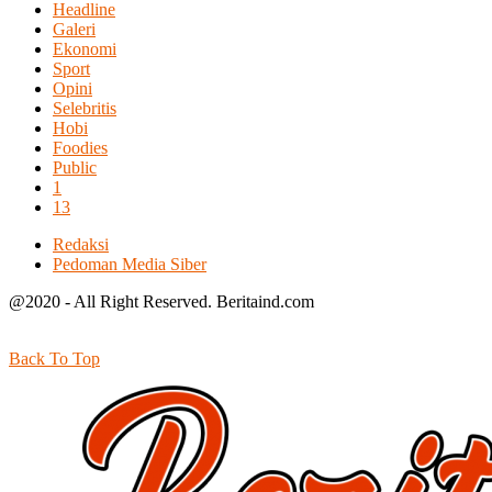
Headline
Galeri
Ekonomi
Sport
Opini
Selebritis
Hobi
Foodies
Public
1
13
Redaksi
Pedoman Media Siber
@2020 - All Right Reserved. Beritaind.com
Back To Top