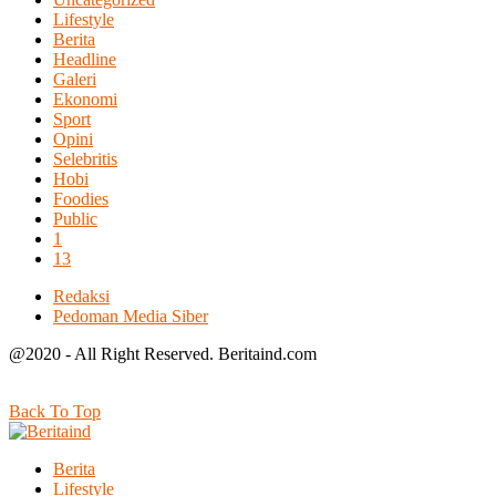
Lifestyle
Berita
Headline
Galeri
Ekonomi
Sport
Opini
Selebritis
Hobi
Foodies
Public
1
13
Redaksi
Pedoman Media Siber
@2020 - All Right Reserved. Beritaind.com
Back To Top
Berita
Lifestyle