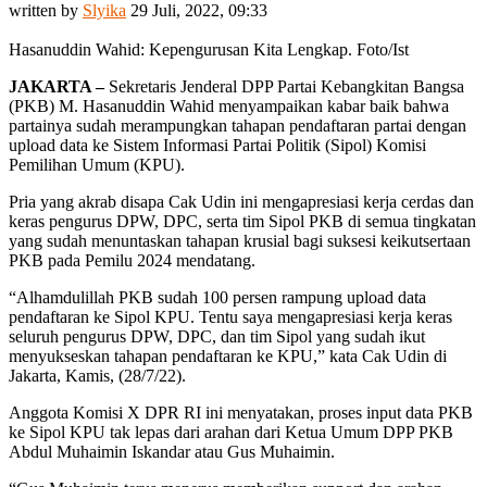
written by
Slyika
29 Juli, 2022, 09:33
Hasanuddin Wahid: Kepengurusan Kita Lengkap. Foto/Ist
JAKARTA –
Sekretaris Jenderal DPP Partai Kebangkitan Bangsa
(PKB) M. Hasanuddin Wahid menyampaikan kabar baik bahwa
partainya sudah merampungkan tahapan pendaftaran partai dengan
upload data ke Sistem Informasi Partai Politik (Sipol) Komisi
Pemilihan Umum (KPU).
Pria yang akrab disapa Cak Udin ini mengapresiasi kerja cerdas dan
keras pengurus DPW, DPC, serta tim Sipol PKB di semua tingkatan
yang sudah menuntaskan tahapan krusial bagi suksesi keikutsertaan
PKB pada Pemilu 2024 mendatang.
“Alhamdulillah PKB sudah 100 persen rampung upload data
pendaftaran ke Sipol KPU. Tentu saya mengapresiasi kerja keras
seluruh pengurus DPW, DPC, dan tim Sipol yang sudah ikut
menyukseskan tahapan pendaftaran ke KPU,” kata Cak Udin di
Jakarta, Kamis, (28/7/22).
Anggota Komisi X DPR RI ini menyatakan, proses input data PKB
ke Sipol KPU tak lepas dari arahan dari Ketua Umum DPP PKB
Abdul Muhaimin Iskandar atau Gus Muhaimin.