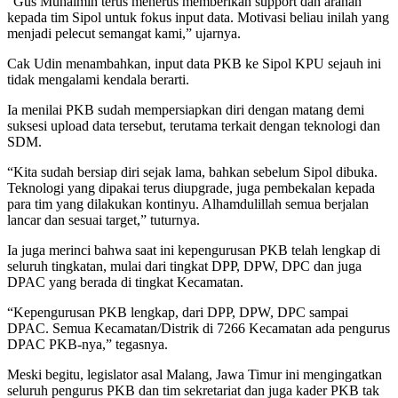
“Gus Muhaimin terus menerus memberikan support dan arahan
kepada tim Sipol untuk fokus input data. Motivasi beliau inilah yang
menjadi pelecut semangat kami,” ujarnya.
Cak Udin menambahkan, input data PKB ke Sipol KPU sejauh ini
tidak mengalami kendala berarti.
Ia menilai PKB sudah mempersiapkan diri dengan matang demi
suksesi upload data tersebut, terutama terkait dengan teknologi dan
SDM.
“Kita sudah bersiap diri sejak lama, bahkan sebelum Sipol dibuka.
Teknologi yang dipakai terus diupgrade, juga pembekalan kepada
para tim yang dilakukan kontinyu. Alhamdulillah semua berjalan
lancar dan sesuai target,” tuturnya.
Ia juga merinci bahwa saat ini kepengurusan PKB telah lengkap di
seluruh tingkatan, mulai dari tingkat DPP, DPW, DPC dan juga
DPAC yang berada di tingkat Kecamatan.
“Kepengurusan PKB lengkap, dari DPP, DPW, DPC sampai
DPAC. Semua Kecamatan/Distrik di 7266 Kecamatan ada pengurus
DPAC PKB-nya,” tegasnya.
Meski begitu, legislator asal Malang, Jawa Timur ini mengingatkan
seluruh pengurus PKB dan tim sekretariat dan juga kader PKB tak