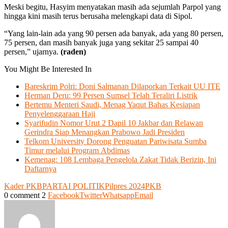
Meski begitu, Hasyim menyatakan masih ada sejumlah Parpol yang
hingga kini masih terus berusaha melengkapi data di Sipol.
“Yang lain-lain ada yang 90 persen ada banyak, ada yang 80 persen,
75 persen, dan masih banyak juga yang sekitar 25 sampai 40
persen,” ujarnya.
(raden)
You Might Be Interested In
Bareskrim Polri: Doni Salmanan Dilaporkan Terkait UU ITE
Herman Deru: 99 Persen Sumsel Telah Teraliri Listrik
Bertemu Menteri Saudi, Menag Yaqut Bahas Kesiapan
Penyelenggaraan Haji
Syarifudin Nomor Urut 2 Dapil 10 Jakbar dan Relawan
Gerindra Siap Menangkan Prabowo Jadi Presiden
Telkom University Dorong Penguatan Pariwisata Sumba
Timur melalui Program Abdimas
Kemenag: 108 Lembaga Pengelola Zakat Tidak Berizin, Ini
Daftarnya
Kader PKB
PARTAI POLITIK
Pilpres 2024
PKB
0 comment
2
Facebook
Twitter
Whatsapp
Email