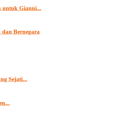
untuk Gianni...
 dan Bernegara
g Sejati...
n...