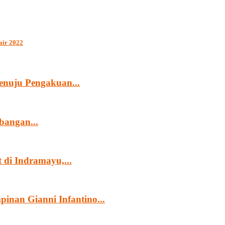
air 2022
nuju Pengakuan...
angan...
di Indramayu,...
nan Gianni Infantino...