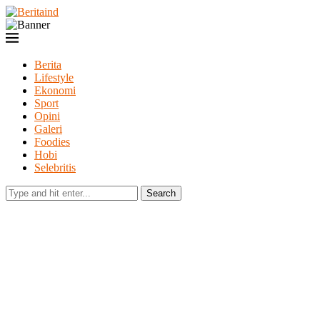
Berita
Lifestyle
Ekonomi
Sport
Opini
Galeri
Foodies
Hobi
Selebritis
Search