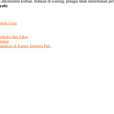
ang dikonsumsi korban. Bahkan di warung, petugas tidak menemukan per
yah)
elola Guru
embako dan Alkes
rakat
unikasi di Kantor Imigrasi Pati