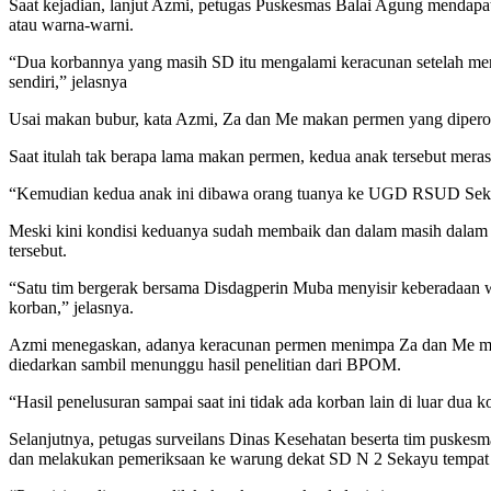
Saat kejadian, lanjut Azmi, petugas Puskesmas Balai Agung mendap
atau warna-warni.
“Dua korbannya yang masih SD itu mengalami keracunan setelah me
sendiri,” jelasnya
Usai makan bubur, kata Azmi, Za dan Me makan permen yang diperol
Saat itulah tak berapa lama makan permen, kedua anak tersebut meras
“Kemudian kedua anak ini dibawa orang tuanya ke UGD RSUD Sekayu.
Meski kini kondisi keduanya sudah membaik dan dalam masih dalam 
tersebut.
“Satu tim bergerak bersama Disdagperin Muba menyisir keberadaan 
korban,” jelasnya.
Azmi menegaskan, adanya keracunan permen menimpa Za dan Me masi
diedarkan sambil menunggu hasil penelitian dari BPOM.
“Hasil penelusuran sampai saat ini tidak ada korban lain di luar du
Selanjutnya, petugas surveilans Dinas Kesehatan beserta tim puskesm
dan melakukan pemeriksaan ke warung dekat SD N 2 Sekayu tempat 