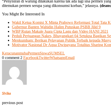
“Penyisiran di warung dilakukan karena tak ada lagi sisa permen y
ditemukan permen serupa yang dikonsumsi korban,” jelasnya.
(deans
You Might Be Interested In
Wakil Ketua Komisi X Minta Prabowo Reformasi Total Tata K
Gubernur Banten Wahidin Halim Putuskan PSBB Jilid 9
WBP Rutan Makale Juara Cipta Lagu dan Video HANI 2021
Peduli Perjuangan Nakes, Bhayangkari 04 Setukpa Bagikan S
Menkumham: Berikan Pelayanan Publik Terbaik kepada Masya
Motivator Nasional Dr Aqua Dwipayana Totalitas Sharing Kom
Keracunan
muba
Permen
Siswa
SUMSEL
0 comment
2
Facebook
Twitter
Whatsapp
Email
Slyika
previous post