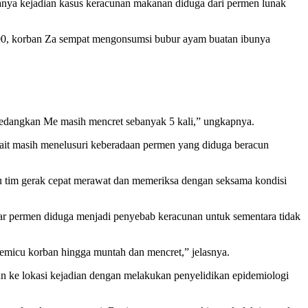
anya kejadian kasus keracunan makanan diduga dari permen lunak
00, korban Za sempat mengonsumsi bubur ayam buatan ibunya
edangkan Me masih mencret sebanyak 5 kali,” ungkapnya.
ait masih menelusuri keberadaan permen yang diduga beracun
u tim gerak cepat merawat dan memeriksa dengan seksama kondisi
 permen diduga menjadi penyebab keracunan untuk sementara tidak
 memicu korban hingga muntah dan mencret,” jelasnya.
run ke lokasi kejadian dengan melakukan penyelidikan epidemiologi