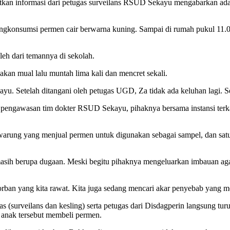
atkan informasi dari petugas surveilans RSUD Sekayu mengabarkan ad
ngkonsumsi permen cair berwarna kuning. Sampai di rumah pukul 11.
eh dari temannya di sekolah.
akan mual lalu muntah lima kali dan mencret sekali.
 Setelah ditangani oleh petugas UGD, Za tidak ada keluhan lagi. S
pengawasan tim dokter RSUD Sekayu, pihaknya bersama instansi terk
warung yang menjual permen untuk digunakan sebagai sampel, dan sat
h berupa dugaan. Meski begitu pihaknya mengeluarkan imbauan agar
a korban yang kita rawat. Kita juga sedang mencari akar penyebab yang
as (surveilans dan kesling) serta petugas dari Disdagperin langsung tu
anak tersebut membeli permen.