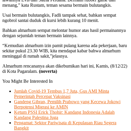
menang,” kata Rustam, teman sesama bermain bulutangkis.
Usai bermain bulutangkis, Fadli tampak sehat, bahkan sempat
ngobrol santai duduk di kursi lebih kurang 10 menit.
Bahkan almarhum sempat melontar humor atas hasil permainannya
dengan sejumlah teman bermain lainnya.
“Kemudian almarhum izin pamit pulang karena ada pekerjaan, baru
sekitar pukul 23.30 WIB, kita mendapat kabar bahwa almarhum
meninggal di rumah sakit,”jelasnya.
Almarhum rencananya akan dikebumikan hari ini, Kamis, (8/12/22)
di Kota Pagaralam.
(noverta)
You Might Be Interested In
Jumlah Covid-19 Tembus 1,7 Juta, Gus AMI Minta
Pemerintah Percepat Vaksinasi
Gandeng Gibran, Pemilih Prabowo yang Kecewa Jokowi
Berpotensi Migrasi ke AMIN
Ketum PSSI Erick Thohir: Kandang Indonesia Adalah
Kandang Palestina Juga
Pengamat: Sektor Pariwisata di Kepulauan Riau Segera
Bangkit