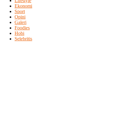
Lifestyle
Ekonomi
Sport
Opini
Galeri
Foodies
Hobi
Selebritis