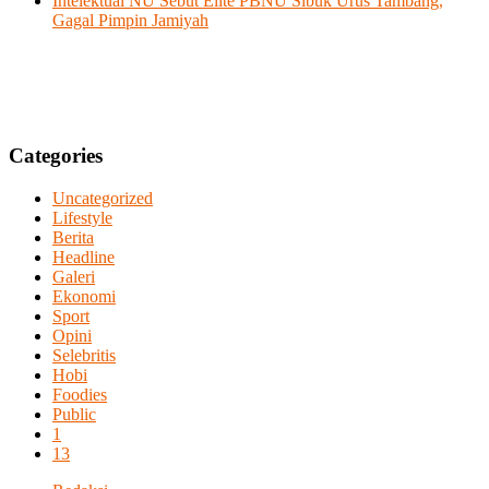
Intelektual NU Sebut Elite PBNU Sibuk Urus Tambang,
Gagal Pimpin Jamiyah
Categories
Uncategorized
Lifestyle
Berita
Headline
Galeri
Ekonomi
Sport
Opini
Selebritis
Hobi
Foodies
Public
1
13