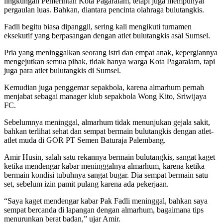
lingkungan Pemerintah Kota Pagaralam, tetapi juga mempunyai
pergaulan luas. Bahkan, diantara pencinta olahraga bulutangkis.
Fadli begitu biasa dipanggil, sering kali mengikuti turnamen
eksekutif yang berpasangan dengan atlet bulutangkis asal Sumsel.
Pria yang meninggalkan seorang istri dan empat anak, kepergiannya
mengejutkan semua pihak, tidak hanya warga Kota Pagaralam, tapi
juga para atlet bulutangkis di Sumsel.
Kemudian juga penggemar sepakbola, karena almarhum pernah
menjabat sebagai manager klub sepakbola Wong Kito, Sriwijaya
FC.
Sebelumnya meninggal, almarhum tidak menunjukan gejala sakit,
bahkan terlihat sehat dan sempat bermain bulutangkis dengan atlet-
atlet muda di GOR PT Semen Baturaja Palembang.
Amir Husin, salah satu rekannya bermain bulutangkis, sangat kaget
ketika mendengar kabar meninggalnya almarhum, karena ketika
bermain kondisi tubuhnya sangat bugar. Dia sempat bermain satu
set, sebelum izin pamit pulang karena ada pekerjaan.
“Saya kaget mendengar kabar Pak Fadli meninggal, bahkan saya
sempat bercanda di lapangan dengan almarhum, bagaimana tips
menurunkan berat badan,” ujar Amir.