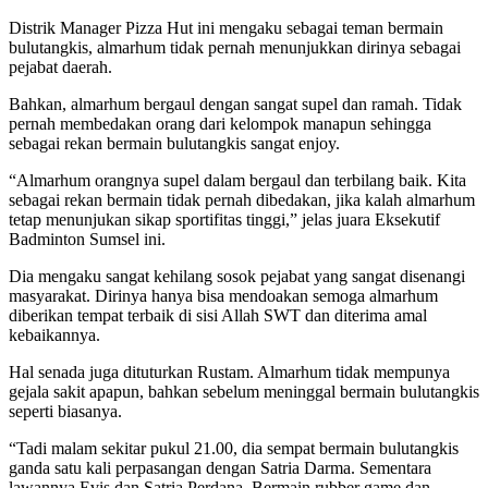
Distrik Manager Pizza Hut ini mengaku sebagai teman bermain
bulutangkis, almarhum tidak pernah menunjukkan dirinya sebagai
pejabat daerah.
Bahkan, almarhum bergaul dengan sangat supel dan ramah. Tidak
pernah membedakan orang dari kelompok manapun sehingga
sebagai rekan bermain bulutangkis sangat enjoy.
“Almarhum orangnya supel dalam bergaul dan terbilang baik. Kita
sebagai rekan bermain tidak pernah dibedakan, jika kalah almarhum
tetap menunjukan sikap sportifitas tinggi,” jelas juara Eksekutif
Badminton Sumsel ini.
Dia mengaku sangat kehilang sosok pejabat yang sangat disenangi
masyarakat. Dirinya hanya bisa mendoakan semoga almarhum
diberikan tempat terbaik di sisi Allah SWT dan diterima amal
kebaikannya.
Hal senada juga dituturkan Rustam. Almarhum tidak mempunya
gejala sakit apapun, bahkan sebelum meninggal bermain bulutangkis
seperti biasanya.
“Tadi malam sekitar pukul 21.00, dia sempat bermain bulutangkis
ganda satu kali perpasangan dengan Satria Darma. Sementara
lawannya Evis dan Satria Perdana. Bermain rubber game dan