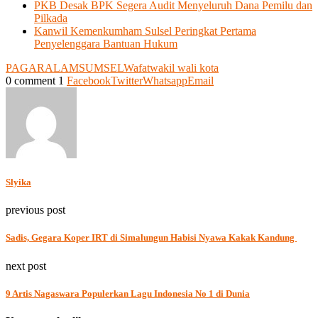
PKB Desak BPK Segera Audit Menyeluruh Dana Pemilu dan
Pilkada
Kanwil Kemenkumham Sulsel Peringkat Pertama
Penyelenggara Bantuan Hukum
PAGARALAM
SUMSEL
Wafat
wakil wali kota
0 comment
1
Facebook
Twitter
Whatsapp
Email
Slyika
previous post
Sadis, Gegara Koper IRT di Simalungun Habisi Nyawa Kakak Kandung
next post
9 Artis Nagaswara Populerkan Lagu Indonesia No 1 di Dunia