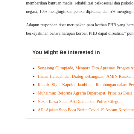
memberikan bantuan medis, rehabilitasi psikososial dan psiko
negara; 10% menginginkan pelaku dipidana; dan 5% mengingin
Adapun responden riset merupakan para korban PHB yang ber
berkeyakinan bahwa harapan korban PHB dapat direalisir,” pun
You Might Be Interested In
Songsong Olimpiade, Menpora Dito Apresiasi Progres At
Hadiri Halaqah dan Dialog Kebangsaan, AMIN Rasakan
Kapolri Sigit: Kapolda Jambi dan Rombongan dalam P
Muhaimin: Reforma Agraria Dipercepat, Prioritas Desil 
Nekat Bawa Sabu, AS Diamankan Polres Cilegon
AJI: Ajakan Stop Baca Berita Covid-19 Ancam Keselama