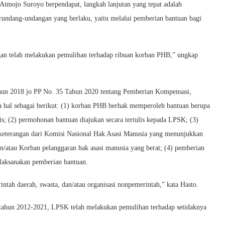
tmojo Suroyo berpendapat, langkah lanjutan yang tepat adalah
rundang-undangan yang berlaku, yaitu melalui pemberian bantuan bagi
gan telah melakukan pemulihan terhadap ribuan korban PHB,” ungkap
hun 2018 jo PP No. 35 Tahun 2020 tentang Pemberian Kompensasi,
pa hal sebagai berikut: (1) korban PHB berhak memperoleh bantuan berupa
gis; (2) permohonan bantuan diajukan secara tertulis kepada LPSK; (3)
t keterangan dari Komisi Nasional Hak Asasi Manusia yang menunjukkan
n/atau Korban pelanggaran hak asasi manusia yang berat; (4) pemberian
laksanakan pemberian bantuan.
tah daerah, swasta, dan/atau organisasi nonpemerintah,” kata Hasto.
hun 2012-2021, LPSK telah melakukan pemulihan terhadap setidaknya