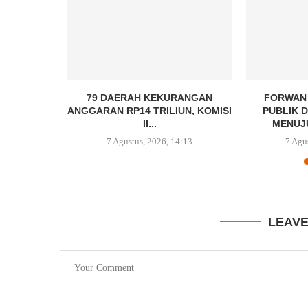
SEMIFINAL
79 DAERAH KEKURANGAN
FORWAN 
ESIDEN...
ANGGARAN RP14 TRILIUN, KOMISI
PUBLIK 
II...
MENUJU
0:10
7 Agustus, 2026, 14:13
7 Agu
LEAV