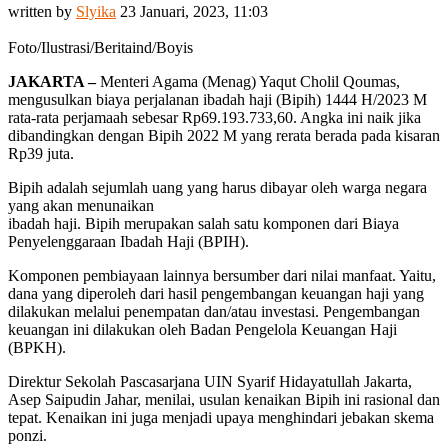
written by
Slyika
23 Januari, 2023, 11:03
Foto/Ilustrasi/Beritaind/Boyis
JAKARTA –
Menteri Agama (Menag) Yaqut Cholil Qoumas,
mengusulkan biaya perjalanan ibadah haji (Bipih) 1444 H/2023 M
rata-rata perjamaah sebesar Rp69.193.733,60. Angka ini naik jika
dibandingkan dengan Bipih 2022 M yang rerata berada pada kisaran
Rp39 juta.
Bipih adalah sejumlah uang yang harus dibayar oleh warga negara
yang akan menunaikan
ibadah haji. Bipih merupakan salah satu komponen dari Biaya
Penyelenggaraan Ibadah Haji (BPIH).
Komponen pembiayaan lainnya bersumber dari nilai manfaat. Yaitu,
dana yang diperoleh dari hasil pengembangan keuangan haji yang
dilakukan melalui penempatan dan/atau investasi. Pengembangan
keuangan ini dilakukan oleh Badan Pengelola Keuangan Haji
(BPKH).
Direktur Sekolah Pascasarjana UIN Syarif Hidayatullah Jakarta,
Asep Saipudin Jahar, menilai, usulan kenaikan Bipih ini rasional dan
tepat. Kenaikan ini juga menjadi upaya menghindari jebakan skema
ponzi.