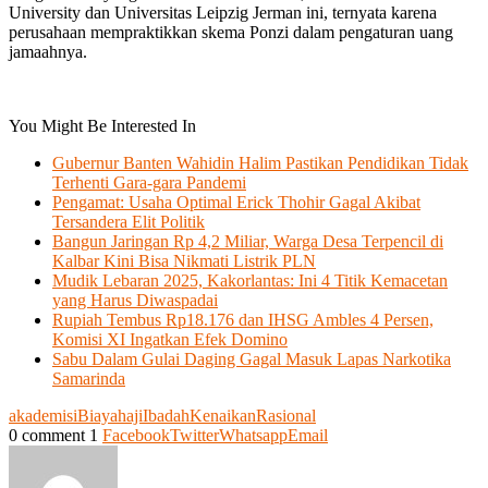
University dan Universitas Leipzig Jerman ini, ternyata karena
perusahaan mempraktikkan skema Ponzi dalam pengaturan uang
jamaahnya.
You Might Be Interested In
Gubernur Banten Wahidin Halim Pastikan Pendidikan Tidak
Terhenti Gara-gara Pandemi
Pengamat: Usaha Optimal Erick Thohir Gagal Akibat
Tersandera Elit Politik
Bangun Jaringan Rp 4,2 Miliar, Warga Desa Terpencil di
Kalbar Kini Bisa Nikmati Listrik PLN
Mudik Lebaran 2025, Kakorlantas: Ini 4 Titik Kemacetan
yang Harus Diwaspadai
Rupiah Tembus Rp18.176 dan IHSG Ambles 4 Persen,
Komisi XI Ingatkan Efek Domino
Sabu Dalam Gulai Daging Gagal Masuk Lapas Narkotika
Samarinda
akademisi
Biaya
haji
Ibadah
Kenaikan
Rasional
0 comment
1
Facebook
Twitter
Whatsapp
Email