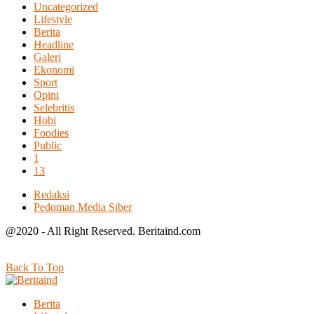
Uncategorized
Lifestyle
Berita
Headline
Galeri
Ekonomi
Sport
Opini
Selebritis
Hobi
Foodies
Public
1
13
Redaksi
Pedoman Media Siber
@2020 - All Right Reserved. Beritaind.com
Back To Top
Berita