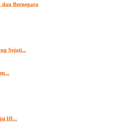
 dan Bernegara
g Sejati...
n...
 III...