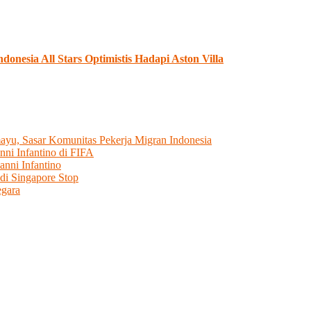
onesia All Stars Optimistis Hadapi Aston Villa
ayu, Sasar Komunitas Pekerja Migran Indonesia
i Infantino di FIFA
nni Infantino
di Singapore Stop
egara