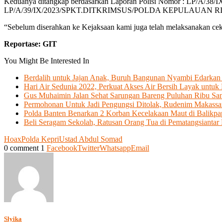
Keduanya ditangkap berdasarkan Laporan Polisi Nomor : LP/A
LP/A/39/IX/2023/SPKT.DITKRIMSUS/POLDA KEPULAUAN RIAU, 
“Sebelum diserahkan ke Kejaksaan kami juga telah melaksanakan cek
Reportase: GIT
You Might Be Interested In
Berdalih untuk Jajan Anak, Buruh Bangunan Nyambi Edarkan
Hari Air Sedunia 2022, Perkuat Akses Air Bersih Layak untu
Gus Muhaimin Jalan Sehat Sarungan Bareng Puluhan Ribu San
Permohonan Untuk Jadi Pengungsi Ditolak, Rudenim Makassa
Polda Banten Benarkan 2 Korban Kecelakaan Maut di Balikp
Beli Seragam Sekolah, Ratusan Orang Tua di Pematangsiantar
Hoax
Polda Kepri
Ustad Abdul Somad
0 comment
1
Facebook
Twitter
Whatsapp
Email
Slyika