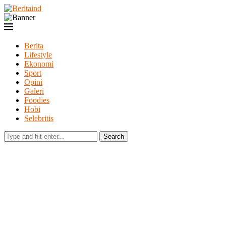
Berita
Lifestyle
Ekonomi
Sport
Opini
Galeri
Foodies
Hobi
Selebritis
Search