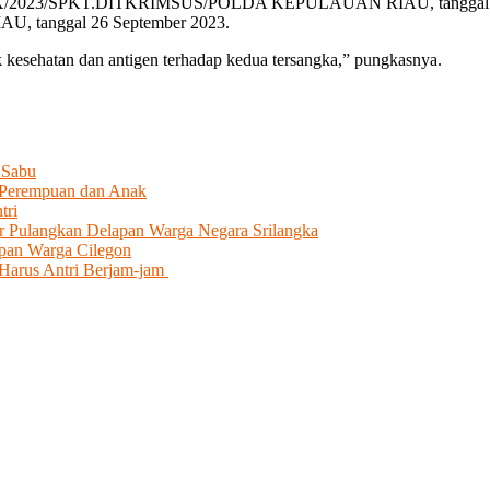
/38/IX/2023/SPKT.DITKRIMSUS/POLDA KEPULAUAN RIAU, tanggal 26
tanggal 26 September 2023.
 kesehatan dan antigen terhadap kedua tersangka,” pungkasnya.
 Sabu
k Perempuan dan Anak
tri
r Pulangkan Delapan Warga Negara Srilangka
apan Warga Cilegon
 Harus Antri Berjam-jam