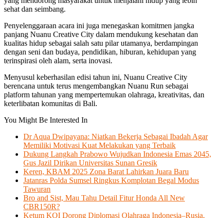
yang mendorong masyarakat untuk menjalani hidup yang lebih
sehat dan seimbang.
Penyelenggaraan acara ini juga menegaskan komitmen jangka
panjang Nuanu Creative City dalam mendukung kesehatan dan
kualitas hidup sebagai salah satu pilar utamanya, berdampingan
dengan seni dan budaya, pendidikan, hiburan, kehidupan yang
terinspirasi oleh alam, serta inovasi.
Menyusul keberhasilan edisi tahun ini, Nuanu Creative City
berencana untuk terus mengembangkan Nuanu Run sebagai
platform tahunan yang mempertemukan olahraga, kreativitas, dan
keterlibatan komunitas di Bali.
You Might Be Interested In
Dr Aqua Dwipayana: Niatkan Bekerja Sebagai Ibadah Agar
Memiliki Motivasi Kuat Melakukan yang Terbaik
Dukung Langkah Prabowo Wujudkan Indonesia Emas 2045,
Gus Jazil Dirikan Universitas Sunan Gresik
Keren, KBAM 2025 Zona Barat Lahirkan Juara Baru
Jatanras Polda Sumsel Ringkus Komplotan Begal Modus
Tawuran
Bro and Sist, Mau Tahu Detail Fitur Honda All New
CBR150R?
Ketum KOI Dorong Diplomasi Olahraga Indonesia–Rusia,