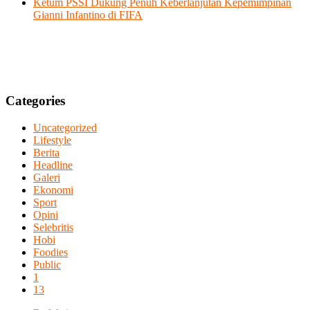
Ketum PSSI Dukung Penuh Keberlanjutan Kepemimpinan
Gianni Infantino di FIFA
Categories
Uncategorized
Lifestyle
Berita
Headline
Galeri
Ekonomi
Sport
Opini
Selebritis
Hobi
Foodies
Public
1
13