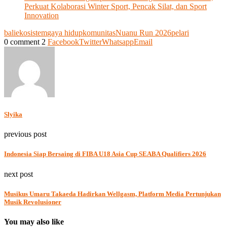
Perkuat Kolaborasi Winter Sport, Pencak Silat, dan Sport
Innovation
bali
ekosistem
gaya hidup
komunitas
Nuanu Run 2026
pelari
0 comment
2
Facebook
Twitter
Whatsapp
Email
Slyika
previous post
Indonesia Siap Bersaing di FIBA U18 Asia Cup SEABA Qualifiers 2026
next post
Musikus Umaru Takaeda Hadirkan Wellgasm, Platform Media Pertunjukan
Musik Revolusioner
You may also like