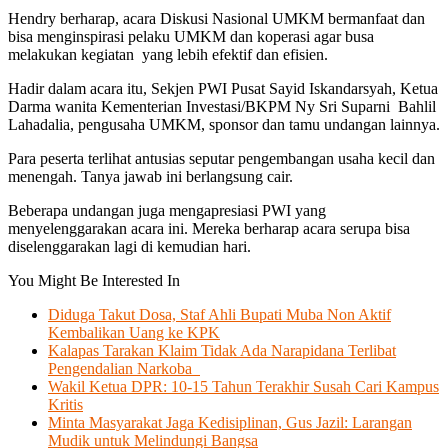
Hendry berharap, acara Diskusi Nasional UMKM bermanfaat dan
bisa menginspirasi pelaku UMKM dan koperasi agar busa
melakukan kegiatan yang lebih efektif dan efisien.
Hadir dalam acara itu, Sekjen PWI Pusat Sayid Iskandarsyah, Ketua
Darma wanita Kementerian Investasi/BKPM Ny Sri Suparni Bahlil
Lahadalia, pengusaha UMKM, sponsor dan tamu undangan lainnya.
Para peserta terlihat antusias seputar pengembangan usaha kecil dan
menengah. Tanya jawab ini berlangsung cair.
Beberapa undangan juga mengapresiasi PWI yang
menyelenggarakan acara ini. Mereka berharap acara serupa bisa
diselenggarakan lagi di kemudian hari.
You Might Be Interested In
Diduga Takut Dosa, Staf Ahli Bupati Muba Non Aktif
Kembalikan Uang ke KPK
Kalapas Tarakan Klaim Tidak Ada Narapidana Terlibat
Pengendalian Narkoba
Wakil Ketua DPR: 10-15 Tahun Terakhir Susah Cari Kampus
Kritis
Minta Masyarakat Jaga Kedisiplinan, Gus Jazil: Larangan
Mudik untuk Melindungi Bangsa