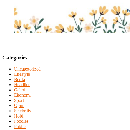
Categories
Uncategorized
Lifestyle
Berita
Headline
Galeri
Ekonomi
Sport
Opini
Selebritis
Hobi
Foodies
Public