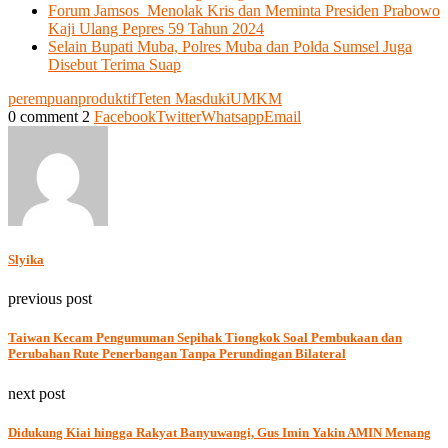
Forum Jamsos Menolak Kris dan Meminta Presiden Prabowo
Kaji Ulang Pepres 59 Tahun 2024
Selain Bupati Muba, Polres Muba dan Polda Sumsel Juga
Disebut Terima Suap
perempuan
produktif
Teten Masduki
UMKM
0 comment
2
Facebook
Twitter
Whatsapp
Email
Slyika
previous post
Taiwan Kecam Pengumuman Sepihak Tiongkok Soal Pembukaan dan
Perubahan Rute Penerbangan Tanpa Perundingan Bilateral
next post
Didukung Kiai hingga Rakyat Banyuwangi, Gus Imin Yakin AMIN Menang