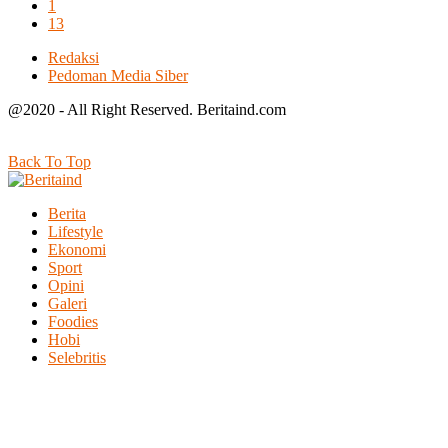
1
13
Redaksi
Pedoman Media Siber
@2020 - All Right Reserved. Beritaind.com
Back To Top
Berita
Lifestyle
Ekonomi
Sport
Opini
Galeri
Foodies
Hobi
Selebritis