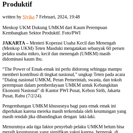
Produktif
written by
Slyika
7 Februari, 2024, 19:48
Menkop UKM Dukung UMKM dari Kaum Perempuan
Kembangkan Sektor Produktif. Foto/PWI
JAKARTA –
Menteri Koperasi Usaha Kecil dan Menengah
(Menkop UKM) Teten Masduki mengatakan sebanyak 60 persen
pelaku usaha mikro, kecil dan menengah (UMKM) masih
didominasi kaum ibu.
“The Power of Emak-emak ini perlu didorong sehingga mampu
memberi kontribusi di tingkat nasional,” ungkap Teten pada acara
“Dialog nasional UMKM, Peran Pemerintah, swasta, dan tokoh
perempuan dalam pemberdayaan UMKM untuk Kebangkitan
Ekonomi Nasional” di Kantor PWI Pusat, Kebon Sirih, Jakarta
Pusat, Rabu (7/2/24).
Pengembangan UMKM khususnya bagi para emak emak ini
diperlukan karena mereka masih terkendala oleh keuntungan yang
masih rendah jika dibandingkan dengan laki-laki.
Menurutnya ada tiga faktor penyebab pelaku UMKM belum bisa
meraih keuntungan yang signifikan yakni karena bergerak di