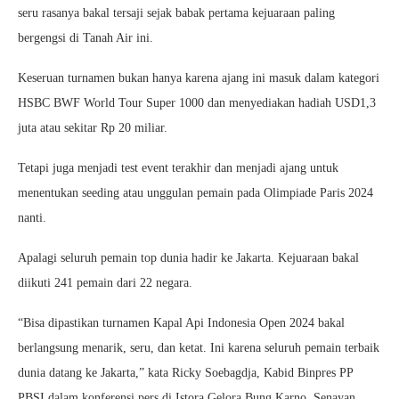
seru rasanya bakal tersaji sejak babak pertama kejuaraan paling
bergengsi di Tanah Air ini.
Keseruan turnamen bukan hanya karena ajang ini masuk dalam kategori
HSBC BWF World Tour Super 1000 dan menyediakan hadiah USD1,3
juta atau sekitar Rp 20 miliar.
Tetapi juga menjadi test event terakhir dan menjadi ajang untuk
menentukan seeding atau unggulan pemain pada Olimpiade Paris 2024
nanti.
Apalagi seluruh pemain top dunia hadir ke Jakarta. Kejuaraan bakal
diikuti 241 pemain dari 22 negara.
“Bisa dipastikan turnamen Kapal Api Indonesia Open 2024 bakal
berlangsung menarik, seru, dan ketat. Ini karena seluruh pemain terbaik
dunia datang ke Jakarta,” kata Ricky Soebagdja, Kabid Binpres PP
PBSI dalam konferensi pers di Istora Gelora Bung Karno, Senayan,