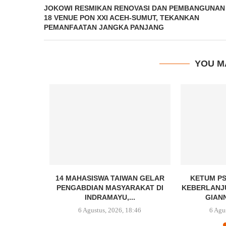
JOKOWI RESMIKAN RENOVASI DAN PEMBANGUNAN
18 VENUE PON XXI ACEH-SUMUT, TEKANKAN
PEMANFAATAN JANGKA PANJANG
YOU M
ANI GANDA
14 MAHASISWA TAIWAN GELAR
KETUM PS
ATNAS
PENGABDIAN MASYARAKAT DI
KEBERLANJ
INDRAMAYU,...
GIANN
3:36
6 Agustus, 2026, 18:46
6 Agu