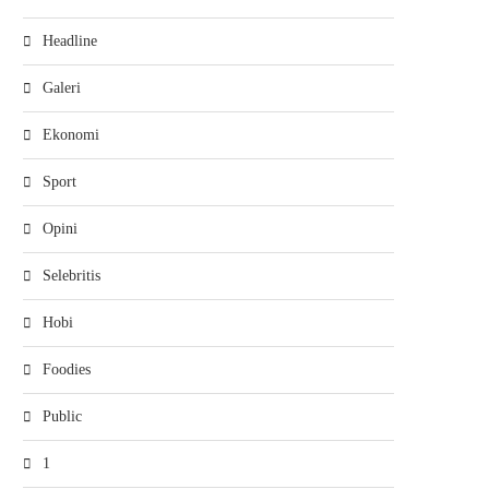
Headline
Galeri
Ekonomi
Sport
Opini
Selebritis
Hobi
Foodies
KESANTUNAN BERBAHASA
RISHA ADI: ROTASI HINGGA
IPERLUKAN DALAM BERBANGSA
PEMAIN DI PIALA...
Public
DAN BERNEGARA
6 Agustus, 2026, 18:13
6 Agustus, 2026, 18:20
1