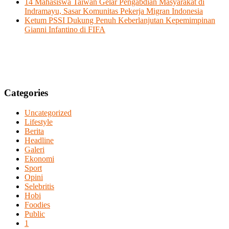
14 Mahasiswa Taiwan Gelar Pengabdian Masyarakat di
Indramayu, Sasar Komunitas Pekerja Migran Indonesia
Ketum PSSI Dukung Penuh Keberlanjutan Kepemimpinan
Gianni Infantino di FIFA
Categories
Uncategorized
Lifestyle
Berita
Headline
Galeri
Ekonomi
Sport
Opini
Selebritis
Hobi
Foodies
Public
1