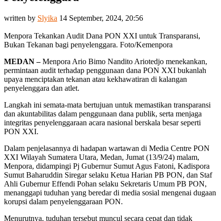
written by
Slyika
14 September, 2024, 20:56
Menpora Tekankan Audit Dana PON XXI untuk Transparansi,
Bukan Tekanan bagi penyelenggara. Foto/Kemenpora
MEDAN –
Menpora Ario Bimo Nandito Ariotedjo menekankan,
permintaan audit terhadap penggunaan dana PON XXI bukanlah
upaya menciptakan tekanan atau kekhawatiran di kalangan
penyelenggara dan atlet.
Langkah ini semata-mata bertujuan untuk memastikan transparansi
dan akuntabilitas dalam penggunaan dana publik, serta menjaga
integritas penyelenggaraan acara nasional berskala besar seperti
PON XXI.
Dalam penjelasannya di hadapan wartawan di Media Centre PON
XXI Wilayah Sumatera Utara, Medan, Jumat (13/9/24) malam,
Menpora, didampingi Pj Gubernur Sumut Agus Fatoni, Kadispora
Sumut Baharuddin Siregar selaku Ketua Harian PB PON, dan Staf
Ahli Gubernur Effendi Pohan selaku Sekretaris Umum PB PON,
menanggapi tuduhan yang beredar di media sosial mengenai dugaan
korupsi dalam penyelenggaraan PON.
Menurutnya, tuduhan tersebut muncul secara cepat dan tidak