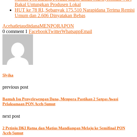
Bakal Untungkan Produsen Lokal
HUT ke 78 RI, Sebanyak 175.510 Narapidana Terima Remisi
Umum dan 2.606 Dinyatakan Bebas
Aceh
atlet
audit
dana
MENPORA
PON
0 comment
1
Facebook
Twitter
Whatsapp
Email
Slyika
previous post
Bantah Isu Penyelewengan Dana, Menpora Pastikan 2 Satgas Awasi
Pelaksanaan PON Aceh-Sumut
next post
2 Petinju DKI Ratna dan Matius Mandiangan Melaju ke Semifinal PON
Aceh-Sumut