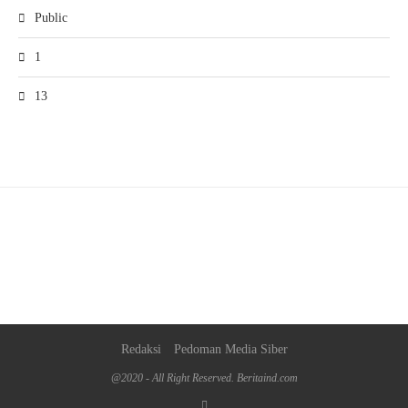
Public
1
13
Redaksi
Pedoman Media Siber
@2020 - All Right Reserved. Beritaind.com