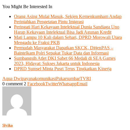
You Might Be Interested In
Orang Asing Mulai Masuk, Sekjen Kemenkumham Andap
Perintahkan Pengetatan Pintu Imigrasi
Peringati Hari Kekayaan Intelektual Dunia Sandiaga Uno
Harap Kekayaan Intelektual Bisa Jadi Agunan Kredit
Mati Lampu 10 Kali dalam Sehari, DPRD Morowali Utara
Mengadu ke Fraksi PKB
Permudah Masyarakat Dapatkan SKCK, DitjenPAS –
Baintelkam Polri Sepakat Tukar Data dan Informasi
Sumbangsih Atlet DKI Sabet 66 Medali di SEA Games
2023, Hidayat: Sukses Jakarta untuk Indonesia
DPRD Sumsel Minta Pusri Terus Tingkatkan Kinerja
Aqua Dwipayana
komunikasi
Pakar
sumbar
TVRI
0 comment
2
Facebook
Twitter
Whatsapp
Email
Slyika