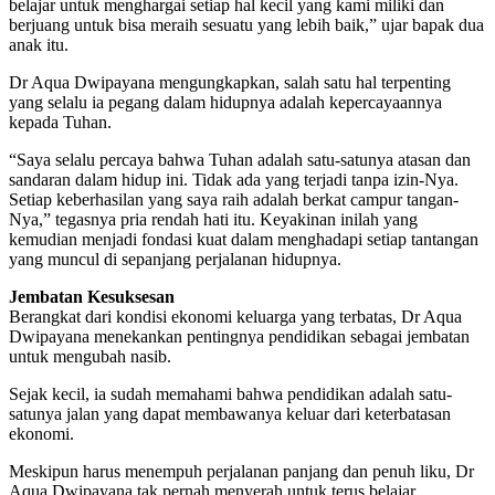
belajar untuk menghargai setiap hal kecil yang kami miliki dan
berjuang untuk bisa meraih sesuatu yang lebih baik,” ujar bapak dua
anak itu.
Dr Aqua Dwipayana mengungkapkan, salah satu hal terpenting
yang selalu ia pegang dalam hidupnya adalah kepercayaannya
kepada Tuhan.
“Saya selalu percaya bahwa Tuhan adalah satu-satunya atasan dan
sandaran dalam hidup ini. Tidak ada yang terjadi tanpa izin-Nya.
Setiap keberhasilan yang saya raih adalah berkat campur tangan-
Nya,” tegasnya pria rendah hati itu. Keyakinan inilah yang
kemudian menjadi fondasi kuat dalam menghadapi setiap tantangan
yang muncul di sepanjang perjalanan hidupnya.
Jembatan Kesuksesan
Berangkat dari kondisi ekonomi keluarga yang terbatas, Dr Aqua
Dwipayana menekankan pentingnya pendidikan sebagai jembatan
untuk mengubah nasib.
Sejak kecil, ia sudah memahami bahwa pendidikan adalah satu-
satunya jalan yang dapat membawanya keluar dari keterbatasan
ekonomi.
Meskipun harus menempuh perjalanan panjang dan penuh liku, Dr
Aqua Dwipayana tak pernah menyerah untuk terus belajar.