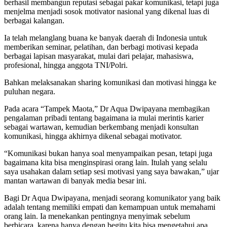
berhasil membangun reputasi sebagai pakar komunikasi, tetapi juga
menjelma menjadi sosok motivator nasional yang dikenal luas di
berbagai kalangan.
Ia telah melanglang buana ke banyak daerah di Indonesia untuk
memberikan seminar, pelatihan, dan berbagi motivasi kepada
berbagai lapisan masyarakat, mulai dari pelajar, mahasiswa,
profesional, hingga anggota TNI/Polri.
Bahkan melaksanakan sharing komunikasi dan motivasi hingga ke
puluhan negara.
Pada acara “Tampek Maota,” Dr Aqua Dwipayana membagikan
pengalaman pribadi tentang bagaimana ia mulai merintis karier
sebagai wartawan, kemudian berkembang menjadi konsultan
komunikasi, hingga akhirnya dikenal sebagai motivator.
“Komunikasi bukan hanya soal menyampaikan pesan, tetapi juga
bagaimana kita bisa menginspirasi orang lain. Itulah yang selalu
saya usahakan dalam setiap sesi motivasi yang saya bawakan,” ujar
mantan wartawan di banyak media besar ini.
Bagi Dr Aqua Dwipayana, menjadi seorang komunikator yang baik
adalah tentang memiliki empati dan kemampuan untuk memahami
orang lain. Ia menekankan pentingnya menyimak sebelum
berbicara, karena hanya dengan begitu kita bisa mengetahui apa