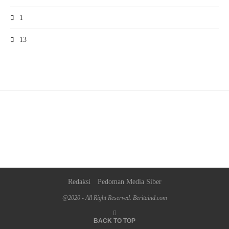
1
13
Redaksi
Pedoman Media Siber
@2020 - All Right Reserved. Beritaind.com
BACK TO TOP