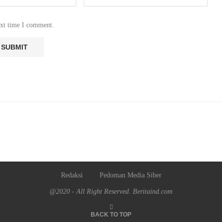
ext time I comment.
Redaksi
Pedoman Media Siber
@2020 - All Right Reserved. Beritaind.com
BACK TO TOP