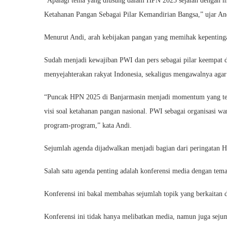
“Apalagi tema yang diusung dalam HPN 2025 sejalan dengan mi
Ketahanan Pangan Sebagai Pilar Kemandirian Bangsa,” ujar An
Menurut Andi, arah kebijakan pangan yang memihak kepentinga
Sudah menjadi kewajiban PWI dan pers sebagai pilar keempat
menyejahterakan rakyat Indonesia, sekaligus mengawalnya agar 
“Puncak HPN 2025 di Banjarmasin menjadi momentum yang tepa
visi soal ketahanan pangan nasional. PWI sebagai organisasi w
program-program,” kata Andi.
Sejumlah agenda dijadwalkan menjadi bagian dari peringatan 
Salah satu agenda penting adalah konferensi media dengan te
Konferensi ini bakal membahas sejumlah topik yang berkaitan
Konferensi ini tidak hanya melibatkan media, namun juga sejum