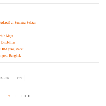
daptif di Sumatra Selatan
Lebih Maju
Disabilitas
 MORA yang Macet
ongress Bangkok
ESIDEN
PWI
3