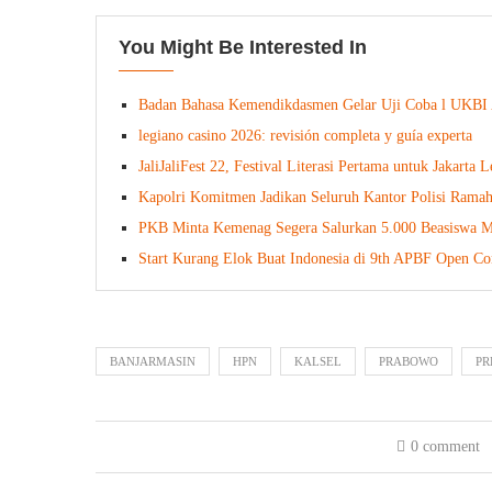
You Might Be Interested In
Badan Bahasa Kemendikdasmen Gelar Uji Coba l UKBI A
legiano casino 2026: revisión completa y guía experta
JaliJaliFest 22, Festival Literasi Pertama untuk Jakarta 
Kapolri Komitmen Jadikan Seluruh Kantor Polisi Ramah 
PKB Minta Kemenag Segera Salurkan 5.000 Beasiswa
Start Kurang Elok Buat Indonesia di 9th APBF Open C
BANJARMASIN
HPN
KALSEL
PRABOWO
PR
0 comment