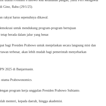
si utama Presiden Prabowo soal ketahanan pangan, yaitu Pers Mengawal
di Gino, Rabu (29/1/25).
n rakyat harus sepenuhnya dikawal.
 demokrasi untuk mendukung program-program bertujuan
tetap berada dalam jalur yang benar.
t bagi Presiden Prabowo untuk menjelaskan secara langsung misi dan
artawan terbesar, akan lebih mudah bagi pemerintah menyebarkan
HPN 2025 di Banjarmasin.
ma utama Prabowonomics.
 dengan program kerja unggulan Presiden Prabowo Subianto.
lah menteri, kepada daerah, hingga akademisi.