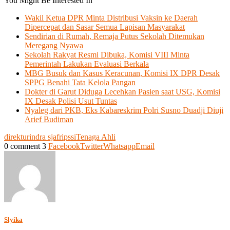
You Might Be Interested In
Wakil Ketua DPR Minta Distribusi Vaksin ke Daerah
Dipercepat dan Sasar Semua Lapisan Masyarakat
Sendirian di Rumah, Remaja Putus Sekolah Ditemukan
Meregang Nyawa
Sekolah Rakyat Resmi Dibuka, Komisi VIII Minta
Pemerintah Lakukan Evaluasi Berkala
MBG Busuk dan Kasus Keracunan, Komisi IX DPR Desak
SPPG Benahi Tata Kelola Pangan
Dokter di Garut Diduga Lecehkan Pasien saat USG, Komisi
IX Desak Polisi Usut Tuntas
Nyaleg dari PKB, Eks Kabareskrim Polri Susno Duadji Diuji
Arief Budiman
direktur
indra sjafri
pssi
Tenaga Ahli
0 comment
3
Facebook
Twitter
Whatsapp
Email
Slyika