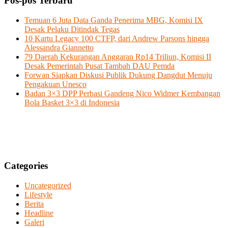
Pos-pos Terbaru
Temuan 6 Juta Data Ganda Penerima MBG, Komisi IX
Desak Pelaku Ditindak Tegas
10 Kartu Legacy 100 CTFP, dari Andrew Parsons hingga
Alessandra Giannetto
79 Daerah Kekurangan Anggaran Rp14 Triliun, Komisi II
Desak Pemerintah Pusat Tambah DAU Pemda
Forwan Siapkan Diskusi Publik Dukung Dangdut Menuju
Pengakuan Unesco
Badan 3×3 DPP Perbasi Gandeng Nico Widmer Kembangan
Bola Basket 3×3 di Indonesia
Categories
Uncategorized
Lifestyle
Berita
Headline
Galeri