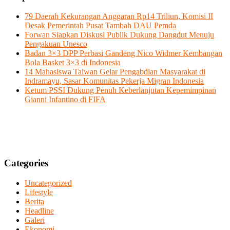
79 Daerah Kekurangan Anggaran Rp14 Triliun, Komisi II
Desak Pemerintah Pusat Tambah DAU Pemda
Forwan Siapkan Diskusi Publik Dukung Dangdut Menuju
Pengakuan Unesco
Badan 3×3 DPP Perbasi Gandeng Nico Widmer Kembangan
Bola Basket 3×3 di Indonesia
14 Mahasiswa Taiwan Gelar Pengabdian Masyarakat di
Indramayu, Sasar Komunitas Pekerja Migran Indonesia
Ketum PSSI Dukung Penuh Keberlanjutan Kepemimpinan
Gianni Infantino di FIFA
Categories
Uncategorized
Lifestyle
Berita
Headline
Galeri
Ekonomi