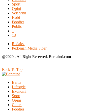
Sport
Opini
Selebritis
Hobi
Foodies
Public
1
13
Redaksi
Pedoman Media Siber
@2020 - All Right Reserved. Beritaind.com
Back To Top
Berita
Lifestyle
Ekonomi
Sport
Opini
Galeri
Foodies