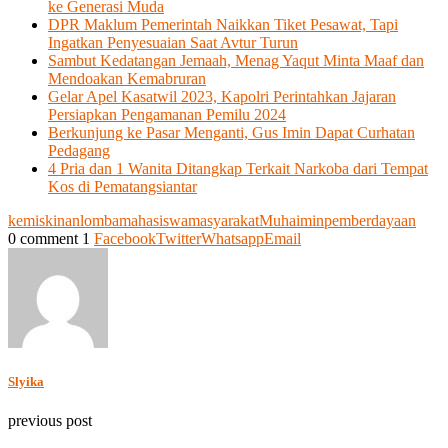
ke Generasi Muda
DPR Maklum Pemerintah Naikkan Tiket Pesawat, Tapi
Ingatkan Penyesuaian Saat Avtur Turun
Sambut Kedatangan Jemaah, Menag Yaqut Minta Maaf dan
Mendoakan Kemabruran
Gelar Apel Kasatwil 2023, Kapolri Perintahkan Jajaran
Persiapkan Pengamanan Pemilu 2024
Berkunjung ke Pasar Menganti, Gus Imin Dapat Curhatan
Pedagang
4 Pria dan 1 Wanita Ditangkap Terkait Narkoba dari Tempat
Kos di Pematangsiantar
kemiskinan
lomba
mahasiswa
masyarakat
Muhaimin
pemberdayaan
0 comment
1
Facebook
Twitter
Whatsapp
Email
Slyika
previous post