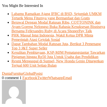
You Might Be Interested In
Labamu Ramaikan Ajang IFBC di BSD, Sejumlah UMKM
Tertarik Menu Fiturnya yang Bermanfaat dan Gratis
Berawal Dengan Modal Ratusan Ribu, COTTONINK dan
Ayam Goreng Nelongso Buka Rahasia Kesuksesan Bisnisnya
Bersama Fellexandro Ruby di Acara ShopeePay Talk
PHK Massal Intai Indonesia, Wakil Ketua DPR Minta
Pemerintah Atasi Gejolak Sosial
Dapat Tambahan Modal Ratusan Juta, Berikut 3 Pemenang
Top 3 J&T Super Seller
Kesulitan Pembiayaan, KSP-MJM Pematangsiantar Tawarkan
Pinjaman hingga Rp50 Juta Untuk Usaha dan Pendidikan
Resmi Mengaspal di Sumsel, New Honda Genio Ditargetkan
Terjual 600 Unit Setiap Bulan
Dunia
Furnitur
Global
Posisi
0 comment
1
Facebook
Twitter
Whatsapp
Email