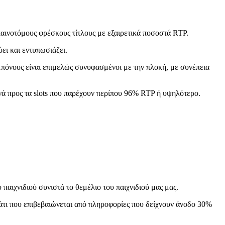
καινοτόμους φρέσκους τίτλους με εξαιρετικά ποσοστά RTP.
ει και εντυπωσιάζει.
 μπόνους είναι επιμελώς συνυφασμένοι με την πλοκή, με συνέπεια
νά προς τα slots που παρέχουν περίπου 96% RTP ή υψηλότερο.
αιχνιδιού συνιστά το θεμέλιο του παιχνιδιού μας μας.
κάτι που επιβεβαιώνεται από πληροφορίες που δείχνουν άνοδο 30%