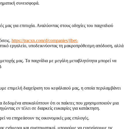
ρηματική συνεισφορά.
 μας για επιτυχία. Αναλύοντας στους οδηγίες του παιχνιδιού
όσεις.
https://tracxn.com/d/companies/jlbet-
πτικό εργαλείο, υποδεικνύοντας τη μακροπρόθεσμη απόδοση, αλλά
μετοχής μας. Τα παιχνίδια με μεγάλη μεταβλητότητα μπορεί να
η.
ε επιμελή διαχείριση του κεφάλαιού μας, η οποία περιλαμβάνει
Τα δεδομένα αποκαλύπτουν ότι οι παίκτες που χρησιμοποιούν μια
ντας εν τέλει σε διαρκείς ευκαιρίες για κατάκτηση.
εί να επηρεάσουν τις οικονομικές μας επιλογές.
ας ενήμεροι και συστηματικοί, μπορούμε να ενισχύσουμε τις