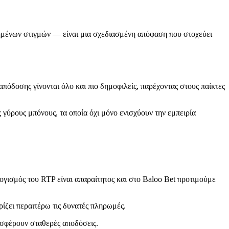
πημένων στιγμών — είναι μια σχεδιασμένη απόφαση που στοχεύει
όδοσης γίνονται όλο και πιο δημοφιλείς, παρέχοντας στους παίκτες
γύρους μπόνους, τα οποία όχι μόνο ενισχύουν την εμπειρία
λογισμός του RTP είναι απαραίτητος και στο Baloo Bet προτιμούμε
ίζει περαιτέρω τις δυνατές πληρωμές.
οσφέρουν σταθερές αποδόσεις.