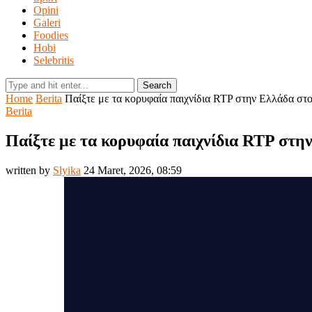
Opini
Galeri
Foodies
Hobi
Selebritis
Search
Home
Berita
Παίξτε με τα κορυφαία παιχνίδια RTP στην Ελλάδα στο
Berita
Παίξτε με τα κορυφαία παιχνίδια RTP στη
written by
Slyika
24 Maret, 2026, 08:59