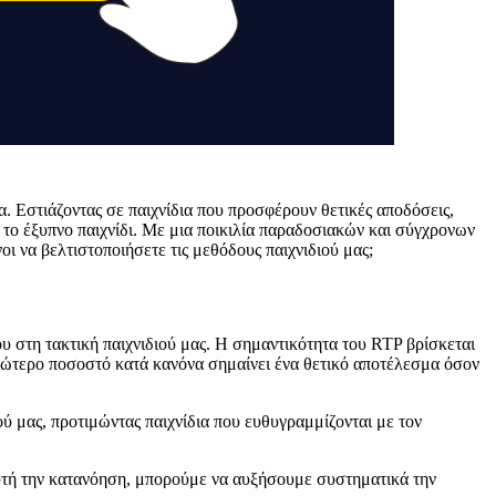
. Εστιάζοντας σε παιχνίδια που προσφέρουν θετικές αποδόσεις,
ι το έξυπνο παιχνίδι. Με μια ποικιλία παραδοσιακών και σύγχρονων
 να βελτιστοποιήσετε τις μεθόδους παιχνιδιού μας;
υ στη τακτική παιχνιδιού μας. Η σημαντικότητα του RTP βρίσκεται
ανώτερο ποσοστό κατά κανόνα σημαίνει ένα θετικό αποτέλεσμα όσον
ύ μας, προτιμώντας παιχνίδια που ευθυγραμμίζονται με τον
υτή την κατανόηση, μπορούμε να αυξήσουμε συστηματικά την