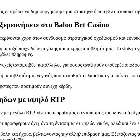
άς επιτρέπει να δημιουργήσουμε μια στρατηγική που βελτιστοποιεί τη
ξερευνήσετε στο Baloo Bet Casino
διακρίνονται χάρη στον συνδυασμό στρατηγικού σχεδιασμού και ευνοϊ
η μεταξύ παιχνιδιών μεγάλης και μικρής μεταβλητότητας. Τα slots 
γάλες πληρωμές.
υνεχείς ανταμοιβές, κατάλληλες για όσους αναζητούν σταθερές αποδόσ
 μεταβλητότητα, γεγονός που τα καθιστά ελκυστικά για παίκτες που 
ρήστες που προτιμούν συνεχή κέρδη.
ρηδων με υψηλό RTP
με μεγάλο RTP, γίνεται απαραίτητος ο εντοπισμός του ιδανικού μίγμ
κποτ προσφέρουν όχι μόνο τη ένταση των υψηλών νικών, αλλά και ένα 
λα και ήχους, βελτιώνοντας την αλληλεπίδρασή μας. Εξετάζοντας τα σ
άνω από 97%.