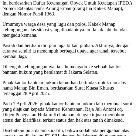
Ini berdasarkan Daftar Keterangan Obyek Untuk Ketetapan IPEDA
Nomor 860 atas nama Adung Eman (orang tua Kakek Manap),
dengan Nomor Persil 1363.
Umumnya warga desa yang lugu dan polos, Kakek Manap
kebingungan atas situasi yang dihadapinya itu. Ia tak tahu hendak
mengadu kemana.
Pasrah dan berdiam diri pun juga bukan pilihan. Akhirnya, dengan
caranya sendiri ia menempuh berbagai upaya agar tanah tersebut
kembali lagi.
Di tengah kebingungannya, ia lalu mengadu ke sebuah kantor
bantuan hukum yang beralamat di Jakarta Selatan.
Pihak kantor bantuan hukum kemudian bertindak untuk dan atas
nama Manap Bin Eman, berdasarkan Surat Kuasa Khusus
tertanggal 28 April 2025.
Pada 2 April 2026, pihak kantor bantuan hukum lalu membuat surat
yang diajukan kepada Menteri Kehutanan, Raja Juli Antoni cq.
Ditjen Penegakan Hukum Kehutanan, dengan tujuan memohon
atensi dan klarifikasi terkait status dan hak atas tanah dimaksud.
Disebutkan pula dalam surat itu, bahwa sudah ada penggalian atas
tanah yang dilakukan PT SBI, dengan kedalaman 40 meter yang