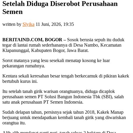
Setelah Diduga Diserobot Perusahaan
Semen
written by
Slyika
11 Juni, 2026, 19:35
BERITAIND.COM, BOGOR –
Sosok berusia sepuh itu duduk
tegar di lantai rumah sederhananya di Desa Nambo, Kecamatan
Klapanunggal, Kabupaten Bogor, Jawa Barat.
Sorot matanya yang lesu sesekali menatap kosong ke luar
pekarangan rumahnya.
Kentara sekali keresahan besar tengah berkecamuk di pikiran kakek
bertubuh kurus ini.
Itu setelah tanah girik warisan orangtuanya, diduga dicaplok
perusahaan semen PT Solusi Bangun Indonesia Tbk (SBI), salah
satu anak perusahaan PT Semen Indonesia.
Sudah delapan tahun, persisnya sejak tahun 2018, Kakek Manap
berjuang untuk mendapatkan kembali tanah girik yang diwariskan
orangtua itu.
Alih-alih mendapat ganti rugi, tanah seluas 2 hektare di Desa