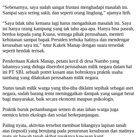
“Sebenarnya, saya sudah sangat frustasi menghadapi masalah ini.
Sampai saya sering sakit, dan seperti orang linglung,” ujarnya lirih.
“Saya tidak tahu kemana lagi harus mengadukan masalah ini. Saya
ini hanya orang kampung yang tak tahu apa-apa. Hanya bisa pasrah,
berdoa kepada yang Kuasa, semoga pihak perusahaan, menteri
kehutanan sampai bapak Presiden terbuka hatinya dan mendengar
kesusahan saya ini,” tutur Kakek Manap dengan suara tersedak
seperti hendak terisak.
Penderitaan Kakek Manap, petani kecil di desa Nambo yang
lahannya yang diduga diserobot perusahaan milik negara dalam hal
ini PT SBI, sebuah potret kusam atas bobroknya praktik usaha
tambang yang dilakukan perusahaan milik negara.
Status tanah milik warga yang tiba-tiba diklaim sepihak sebagai aset
negara, sudah barang tentu meninggalkan dampak yang sangat berat
bagi masyarakat, baik secara ekonomi maupun psikologis.
Praktik buruk pertambangan semen di atas lahan warga juga
memicu krisis ekologis dan sosial berkepanjangan.
Paling nyata, aktivitas tersebut membuat hilangnya lapisan tanah
atas (
topsoil
) yang berujung pada penurunan kesuburan dan matinya
mata air bawah tanah akibat rusaknya kawasan karst.