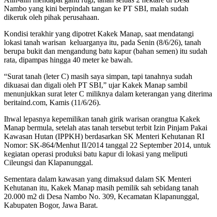
Nambo yang kini berpindah tangan ke PT SBI, malah sudah
dikeruk oleh pihak perusahaan.
Kondisi terakhir yang dipotret Kakek Manap, saat mendatangi
lokasi tanah warisan keluarganya itu, pada Senin (8/6/26), tanah
berupa bukit dan mengandung batu kapur (bahan semen) itu sudah
rata, dipampas hingga 40 meter ke bawah.
“Surat tanah (leter C) masih saya simpan, tapi tanahnya sudah
dikuasai dan digali oleh PT SBI,” ujar Kakek Manap sambil
menunjukkan surat leter C miliknya dalam keterangan yang diterima
beritaind.com, Kamis (11/6/26).
Ihwal lepasnya kepemilikan tanah girik warisan orangtua Kakek
Manap bermula, setelah atas tanah tersebut terbit Izin Pinjam Pakai
Kawasan Hutan (IPPKH) berdasarkan SK Menteri Kehutanan RI
Nomor: SK-864/Menhut II/2014 tanggal 22 September 2014, untuk
kegiatan operasi produksi batu kapur di lokasi yang meliputi
Cileungsi dan Klapanunggal.
Sementara dalam kawasan yang dimaksud dalam SK Menteri
Kehutanan itu, Kakek Manap masih pemilik sah sebidang tanah
20.000 m2 di Desa Nambo No. 309, Kecamatan Klapanunggal,
Kabupaten Bogor, Jawa Barat.