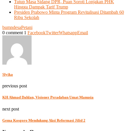
Tutup Masa Sidang DPR, Puan Soroti Lonjakan PHK
Hingga Dampak Tarif Trump
Presiden Prabowo Minta Program Revitalisasi Ditambah 60
Ribu Sekolah
bumn
desa
Petani
0 comment
1
Facebook
Twitter
Whatsapp
Email
Slyika
previous post
KH Ahmad Dahlan, Visioner Peradaban Umat Manusia
next post
Gema Kosgoro Mendukung Aksi Reformasi Jilid 2