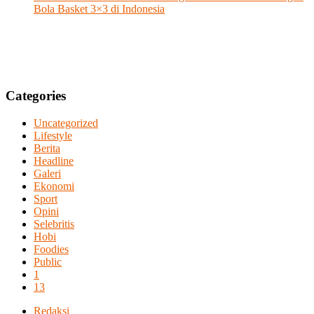
Bola Basket 3×3 di Indonesia
Categories
Uncategorized
Lifestyle
Berita
Headline
Galeri
Ekonomi
Sport
Opini
Selebritis
Hobi
Foodies
Public
1
13
Redaksi