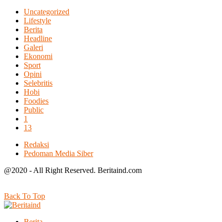
Uncategorized
Lifestyle
Berita
Headline
Galeri
Ekonomi
Sport
Opini
Selebritis
Hobi
Foodies
Public
1
13
Redaksi
Pedoman Media Siber
@2020 - All Right Reserved. Beritaind.com
Back To Top
Berita