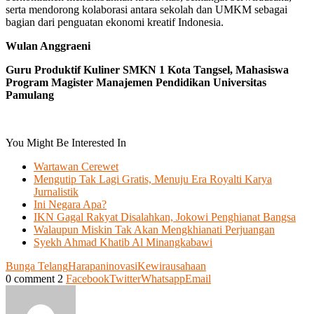
serta mendorong kolaborasi antara sekolah dan UMKM sebagai
bagian dari penguatan ekonomi kreatif Indonesia.
Wulan Anggraeni
Guru Produktif Kuliner SMKN 1 Kota Tangsel, Mahasiswa
Program Magister Manajemen Pendidikan Universitas
Pamulang
You Might Be Interested In
Wartawan Cerewet
Mengutip Tak Lagi Gratis, Menuju Era Royalti Karya
Jurnalistik
Ini Negara Apa?
IKN Gagal Rakyat Disalahkan, Jokowi Penghianat Bangsa
Walaupun Miskin Tak Akan Mengkhianati Perjuangan
Syekh Ahmad Khatib Al Minangkabawi
Bunga Telang
Harapan
inovasi
Kewirausahaan
0 comment
2
Facebook
Twitter
Whatsapp
Email