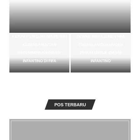
10 KARTU LEGACY 100 CTFP, DARI ANDREW
PARSONS HINGGA ALESSANDRA GIANNETTO
KETUM PSSI DUKUNG PENUH
DEWAN MANAJEMEN FIFA
KEBERLANJUTAN
TEGASKAN DUKUNGAN
KEPEMIMPINAN GIANNI
PENUH UNTUK GIANNI
INFANTINO DI FIFA
INFANTINO
POS TERBARU