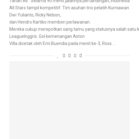
Tanah Air. Selama 90 menit jalannya pertandingan, Indonesia
All Stars tampil kompetitif. Tim asuhan trio pelatih Kurniawan
Dwi Yulianto, Ricky Nelson,
dan Hendro Kartiko memberi perlawanan.
Mereka cukup merepotkan sang tamu yang statusnya salah satu kl
LeagueInggris. Gol kemenangan Aston
Villa dicetak oleh Emi Buendia pada menit ke-3, Ross …