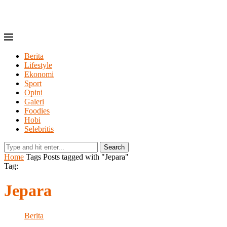
Berita
Lifestyle
Ekonomi
Sport
Opini
Galeri
Foodies
Hobi
Selebritis
Search
Home
Tags
Posts tagged with "Jepara"
Tag:
Jepara
Berita