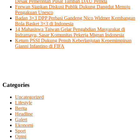
Desak Pemerintah Pusat Tambah DAU Pemda
Forwan Siapkan Diskusi Publik Dukung Dangdut Menuju
Pengakuan Unesco
Badan 3×3 DPP Perbasi Gandeng Nico Widmer Kembangan
Bola Basket 3×3 di Indonesia
14 Mahasiswa Taiwan Gelar Pengabdian Masyarakat di
Indramayu, Sasar Komunitas Pekerja Migran Indonesia
Ketum PSSI Dukung Penuh Keberlanjutan Kepemimpinan
Gianni Infantino di FIFA
Categories
Uncategorized
Lifestyle
Berita
Headline
Galeri
Ekonomi
Sport
Opini