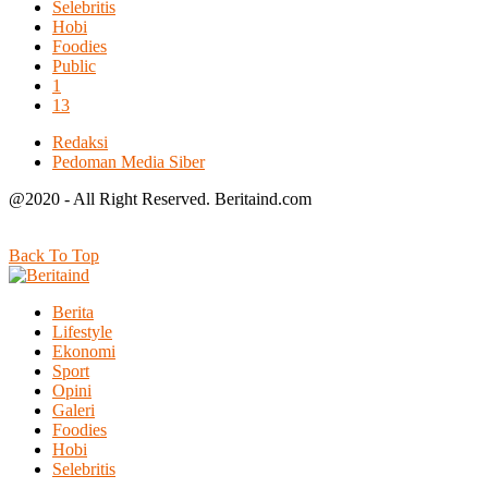
Selebritis
Hobi
Foodies
Public
1
13
Redaksi
Pedoman Media Siber
@2020 - All Right Reserved. Beritaind.com
Back To Top
Berita
Lifestyle
Ekonomi
Sport
Opini
Galeri
Foodies
Hobi
Selebritis