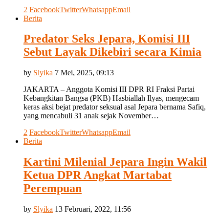
2
Facebook
Twitter
Whatsapp
Email
Berita
Predator Seks Jepara, Komisi III
Sebut Layak Dikebiri secara Kimia
by
Slyika
7 Mei, 2025, 09:13
JAKARTA – Anggota Komisi III DPR RI Fraksi Partai
Kebangkitan Bangsa (PKB) Hasbiallah Ilyas, mengecam
keras aksi bejat predator seksual asal Jepara bernama Safiq,
yang mencabuli 31 anak sejak November…
2
Facebook
Twitter
Whatsapp
Email
Berita
Kartini Milenial Jepara Ingin Wakil
Ketua DPR Angkat Martabat
Perempuan
by
Slyika
13 Februari, 2022, 11:56