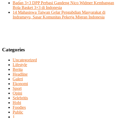
Badan 3×3 DPP Perbasi Gandeng Nico Widmer Kembangan
Bola Basket 3×3 di Indonesia
14 Mahasiswa Taiwan Gelar Pengabdian Masyarakat di
Indramayu, Sasar Komunitas Pekerja Migran Indonesia
Categories
Uncategorized
Lifestyle
Berita
Headline
Galeri
Ekonomi
Sport
Opini
Selebritis
Hobi
Foodies
Public
1