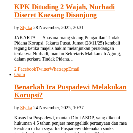
KPK Dituding 2 Wajah, Nurhadi
Diseret Kaesang Disanjung
by
Slyika
28 November, 2025, 20:31
JAKARTA — Suasana ruang sidang Pengadilan Tindak
Pidana Korupsi, Jakarta Pusat, Jumat (28/11/25) kembali
tegang ketika majelis hakim melanjutkan persidangan
terdakwa Nurhadi, mantan Sekretaris Mahkamah Agung,
dalam perkara Tindak Pidana…
2
Facebook
Twitter
Whatsapp
Email
Opini
Benarkah Ira Puspadewi Melakukan
Korupsi?
by
Slyika
24 November, 2025, 10:37
Kasus Ira Puspadewi, mantan Dirut ASDP, yang dikenai
hukuman 4,5 tahun penjara menggelitik pertanyaan dan rasa
keadilan di hati saya. Ira Puspadewi dikenakan sanksi