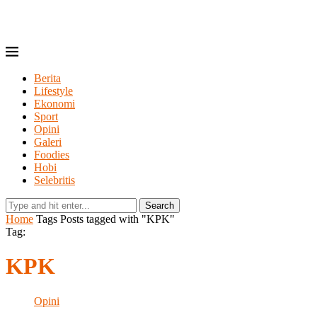
Berita
Lifestyle
Ekonomi
Sport
Opini
Galeri
Foodies
Hobi
Selebritis
Search
Home
Tags
Posts tagged with "KPK"
Tag:
KPK
Opini