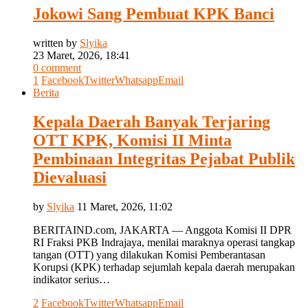
Jokowi Sang Pembuat KPK Banci
written by
Slyika
23 Maret, 2026, 18:41
0 comment
1
Facebook
Twitter
Whatsapp
Email
Berita
Kepala Daerah Banyak Terjaring
OTT KPK, Komisi II Minta
Pembinaan Integritas Pejabat Publik
Dievaluasi
by
Slyika
11 Maret, 2026, 11:02
BERITAIND.com, JAKARTA — Anggota Komisi II DPR
RI Fraksi PKB Indrajaya, menilai maraknya operasi tangkap
tangan (OTT) yang dilakukan Komisi Pemberantasan
Korupsi (KPK) terhadap sejumlah kepala daerah merupakan
indikator serius…
2
Facebook
Twitter
Whatsapp
Email