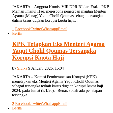
JAKARTA – Anggota Komisi VIII DPR RI dari Fraksi PKB
Maman Imanul Haq, merespons penetapan mantan Menteri
Agama (Menag) Yaqut Cholil Qoumas sebagai tersangka
dalam kasus dugaan korupsi kuota haji…
1
Facebook
Twitter
Whatsapp
Email
Berita
KPK Tetapkan Eks Menteri Agama
Yaqut Cholil Qoumas Tersangka
Korupsi Kuota Haji
by
Slyika
9 Januari, 2026, 15:04
JAKARTA – Komisi Pemberantasan Korupsi (KPK)
menetapkan eks Menteri Agama Yaqut Cholil Qoumas
sebagai tersangka terkait kasus dugaan korupsi kuota haji
2024, pada Jumat (9/1/26). “Benar, sudah ada penetapan
tersangka…
2
Facebook
Twitter
Whatsapp
Email
Berita