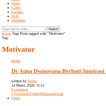
Opini
Galeri
Foodies
Hobi
Selebritis
Search
Home
Tags
Posts tagged with "Motivator"
Tag:
Motivator
Berita
Dr Aqua Dwipayana Berbagi Inspirasi 
written by
Slyika
14 Maret, 2026, 11:12
0 comment
2
Facebook
Twitter
Whatsapp
Email
Opini