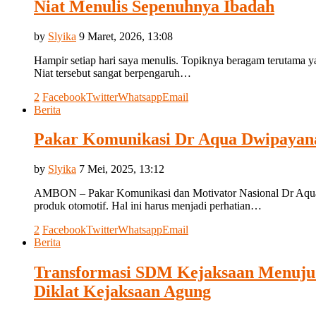
Niat Menulis Sepenuhnya Ibadah
by
Slyika
9 Maret, 2026, 13:08
Hampir setiap hari saya menulis. Topiknya beragam terutama y
Niat tersebut sangat berpengaruh…
2
Facebook
Twitter
Whatsapp
Email
Berita
Pakar Komunikasi Dr Aqua Dwipayan
by
Slyika
7 Mei, 2025, 13:12
AMBON – Pakar Komunikasi dan Motivator Nasional Dr Aqua 
produk otomotif. Hal ini harus menjadi perhatian…
2
Facebook
Twitter
Whatsapp
Email
Berita
Transformasi SDM Kejaksaan Menuju K
Diklat Kejaksaan Agung