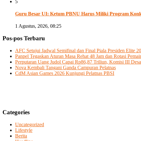
5
Guru Besar UI: Ketum PBNU Harus Miliki Program Konk
1 Agustus, 2026, 08:25
Pos-pos Terbaru
AFC Setujui Jadwal Semifinal dan Final Piala Presiden Elite 2
Panpel Tegaskan Aturan Masa Rehat 48 Jam dan Rotasi Pemain
Perputaran Uang Judol Capai Rp86,87 Triliun, Komisi III Desa
Nova Kembali Tangani Ganda Campuran Pelatnas
CdM Asian Games 2026 Kunjungi Pelatnas PBSI
Categories
Uncategorized
Lifestyle
Berita