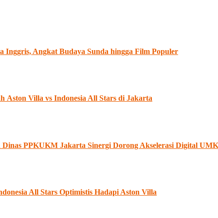
 Inggris, Angkat Budaya Sunda hingga Film Populer
ston Villa vs Indonesia All Stars di Jakarta
an Dinas PPKUKM Jakarta Sinergi Dorong Akselerasi Digital U
onesia All Stars Optimistis Hadapi Aston Villa