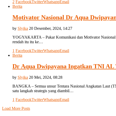
2
Facebook
Twitter
Whatsapp
Email
Berita
Motivator Nasional Dr Aqua Dwipayan
by
Slyika
20 Desember, 2024, 14:27
YOGYAKARTA – Pakar Komunikasi dan Motivator Nasional Dr Aq
rendah itu itu ke…
1
Facebook
Twitter
Whatsapp
Email
Berita
Dr Aqua Dwipayana Ingatkan TNI AL T
by
Slyika
20 Mei, 2024, 08:28
BANGKA – Semua unsur Tentara Nasional Angkatan Laut (TNI A
satu langkah strategis yang diambil…
1
Facebook
Twitter
Whatsapp
Email
Load More Posts