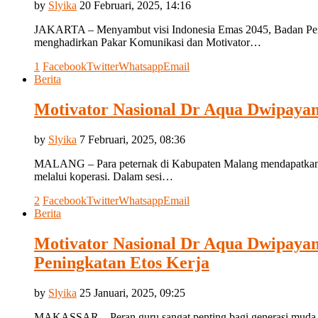
by
Slyika
20 Februari, 2025, 14:16
JAKARTA – Menyambut visi Indonesia Emas 2045, Badan Pendid
menghadirkan Pakar Komunikasi dan Motivator…
1
Facebook
Twitter
Whatsapp
Email
Berita
Motivator Nasional Dr Aqua Dwipayan
by
Slyika
7 Februari, 2025, 08:36
MALANG – Para peternak di Kabupaten Malang mendapatkan su
melalui koperasi. Dalam sesi…
2
Facebook
Twitter
Whatsapp
Email
Berita
Motivator Nasional Dr Aqua Dwipaya
Peningkatan Etos Kerja
by
Slyika
25 Januari, 2025, 09:25
MAKASSAR – Peran guru sangat penting bagi generasi muda u