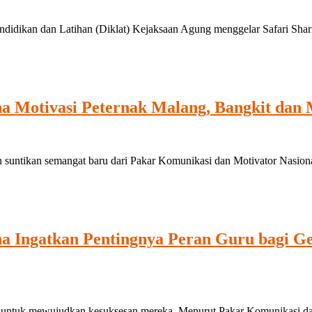
ikan dan Latihan (Diklat) Kejaksaan Agung menggelar Safari Sharin
a Motivasi Peternak Malang, Bangkit dan 
ntikan semangat baru dari Pakar Komunikasi dan Motivator Nasiona
na Ingatkan Pentingnya Peran Guru bagi 
ntuk mewujudkan kesuksesan mereka. Menurut Pakar Komunikasi dan