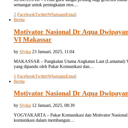
semangat untuk peningkatan etos…
2
Facebook
Twitter
Whatsapp
Email
Berita
Motivator Nasional Dr Aqua Dwipayan
VI Makassar
by
Slyika
23 Januari, 2025, 11:04
MAKASSAR – Pangkalan Utama Angkatan Laut (Lantamal) VI Mak
yang dipandu oleh Pakar Komunikasi dan…
1
Facebook
Twitter
Whatsapp
Email
Berita
Motivator Nasional Dr Aqua Dwipaya
by
Slyika
12 Januari, 2025, 08:39
YOGYAKARTA – Pakar Komunikasi dan Motivator Nasional Dr A
komunikasi dalam membangun…