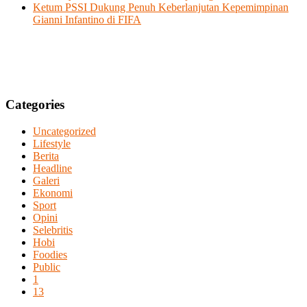
Ketum PSSI Dukung Penuh Keberlanjutan Kepemimpinan
Gianni Infantino di FIFA
Categories
Uncategorized
Lifestyle
Berita
Headline
Galeri
Ekonomi
Sport
Opini
Selebritis
Hobi
Foodies
Public
1
13