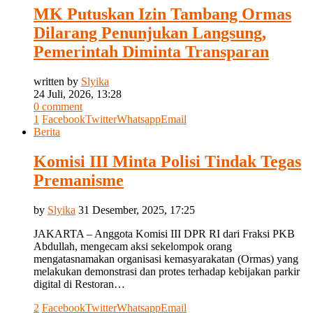
MK Putuskan Izin Tambang Ormas
Dilarang Penunjukan Langsung,
Pemerintah Diminta Transparan
written by
Slyika
24 Juli, 2026, 13:28
0 comment
1
Facebook
Twitter
Whatsapp
Email
Berita
Komisi III Minta Polisi Tindak Tegas
Premanisme
by
Slyika
31 Desember, 2025, 17:25
JAKARTA – Anggota Komisi III DPR RI dari Fraksi PKB
Abdullah, mengecam aksi sekelompok orang
mengatasnamakan organisasi kemasyarakatan (Ormas) yang
melakukan demonstrasi dan protes terhadap kebijakan parkir
digital di Restoran…
2
Facebook
Twitter
Whatsapp
Email