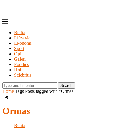
Berita
Lifestyle
Ekonomi
Sport
Opini
Galeri
Foodies
Hobi
Selebritis
Search
Home
Tags
Posts tagged with "Ormas"
Tag:
Ormas
Berita