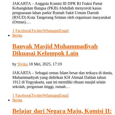
JAKARTA – Anggota Komisi III DPR RI Fraksi Partai
Kebangkitan Bangsa (PKB) Abdullah menyoroti kasus
penguasaan lahan parkir Rumah Sakit Umum Daerah
(RSUD) Kota Tangerang Selatan oleh organisasi masyarakat
(Ormas).…
1
Facebook
Twitter
Whatsapp
Email
Berita
Banyak Masjid Muhammadiyah
Dikuasai Kelompok Lain
by
Slyika
18 Mei, 2025, 17:19
JAKARTA – Sebagai ormas Islam besar dan terkaya di dunia,
Muhammadiyah yang didirikan KH Ahmad Dahlan tahun
1912 di Yogyakarta, saat ini memiliki ribuan masjid selain
sekolah, perguruan tinggi, rumah…
1
Facebook
Twitter
Whatsapp
Email
Berita
Belajar dari Negara Maju, Komisi II: