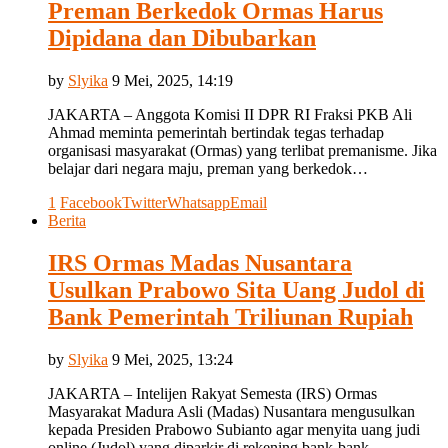
Preman Berkedok Ormas Harus
Dipidana dan Dibubarkan
by
Slyika
9 Mei, 2025, 14:19
JAKARTA – Anggota Komisi II DPR RI Fraksi PKB Ali
Ahmad meminta pemerintah bertindak tegas terhadap
organisasi masyarakat (Ormas) yang terlibat premanisme. Jika
belajar dari negara maju, preman yang berkedok…
1
Facebook
Twitter
Whatsapp
Email
Berita
IRS Ormas Madas Nusantara
Usulkan Prabowo Sita Uang Judol di
Bank Pemerintah Triliunan Rupiah
by
Slyika
9 Mei, 2025, 13:24
JAKARTA – Intelijen Rakyat Semesta (IRS) Ormas
Masyarakat Madura Asli (Madas) Nusantara mengusulkan
kepada Presiden Prabowo Subianto agar menyita uang judi
online (Judol) yang diparkir di rekening bank-bank