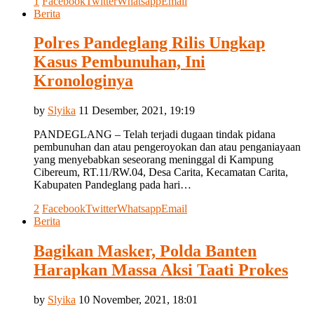
1
Facebook
Twitter
Whatsapp
Email
Berita
Polres Pandeglang Rilis Ungkap
Kasus Pembunuhan, Ini
Kronologinya
by
Slyika
11 Desember, 2021, 19:19
PANDEGLANG – Telah terjadi dugaan tindak pidana
pembunuhan dan atau pengeroyokan dan atau penganiayaan
yang menyebabkan seseorang meninggal di Kampung
Cibereum, RT.11/RW.04, Desa Carita, Kecamatan Carita,
Kabupaten Pandeglang pada hari…
2
Facebook
Twitter
Whatsapp
Email
Berita
Bagikan Masker, Polda Banten
Harapkan Massa Aksi Taati Prokes
by
Slyika
10 November, 2021, 18:01