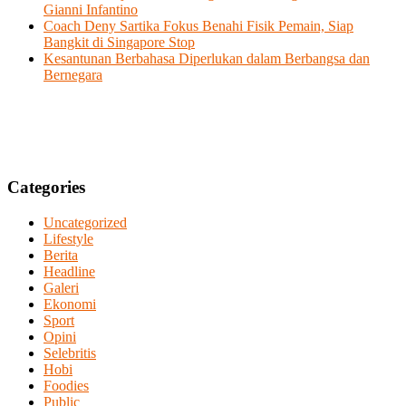
Gianni Infantino
Coach Deny Sartika Fokus Benahi Fisik Pemain, Siap
Bangkit di Singapore Stop
Kesantunan Berbahasa Diperlukan dalam Berbangsa dan
Bernegara
Categories
Uncategorized
Lifestyle
Berita
Headline
Galeri
Ekonomi
Sport
Opini
Selebritis
Hobi
Foodies
Public