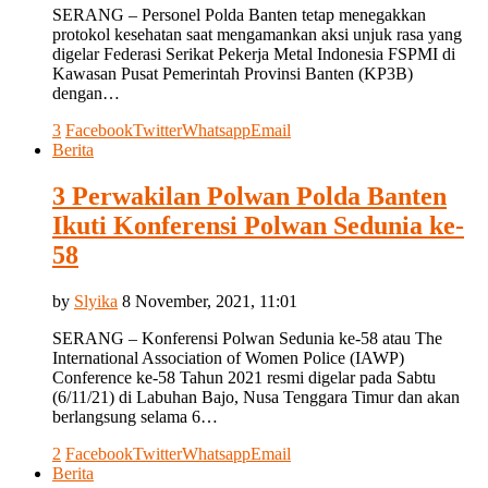
SERANG – Personel Polda Banten tetap menegakkan
protokol kesehatan saat mengamankan aksi unjuk rasa yang
digelar Federasi Serikat Pekerja Metal Indonesia FSPMI di
Kawasan Pusat Pemerintah Provinsi Banten (KP3B)
dengan…
3
Facebook
Twitter
Whatsapp
Email
Berita
3 Perwakilan Polwan Polda Banten
Ikuti Konferensi Polwan Sedunia ke-
58
by
Slyika
8 November, 2021, 11:01
SERANG – Konferensi Polwan Sedunia ke-58 atau The
International Association of Women Police (IAWP)
Conference ke-58 Tahun 2021 resmi digelar pada Sabtu
(6/11/21) di Labuhan Bajo, Nusa Tenggara Timur dan akan
berlangsung selama 6…
2
Facebook
Twitter
Whatsapp
Email
Berita