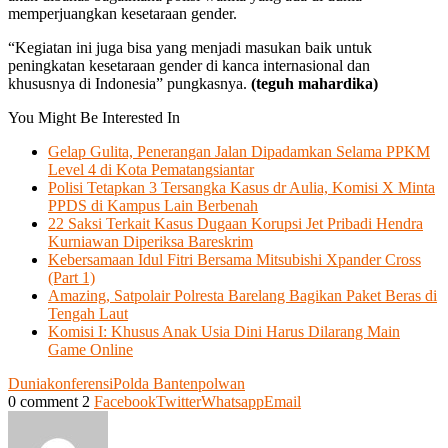
memperjuangkan kesetaraan gender.
“Kegiatan ini juga bisa yang menjadi masukan baik untuk
peningkatan kesetaraan gender di kanca internasional dan
khususnya di Indonesia” pungkasnya.
(teguh mahardika)
You Might Be Interested In
Gelap Gulita, Penerangan Jalan Dipadamkan Selama PPKM
Level 4 di Kota Pematangsiantar
Polisi Tetapkan 3 Tersangka Kasus dr Aulia, Komisi X Minta
PPDS di Kampus Lain Berbenah
22 Saksi Terkait Kasus Dugaan Korupsi Jet Pribadi Hendra
Kurniawan Diperiksa Bareskrim
Kebersamaan Idul Fitri Bersama Mitsubishi Xpander Cross
(Part 1)
Amazing, Satpolair Polresta Barelang Bagikan Paket Beras di
Tengah Laut
Komisi I: Khusus Anak Usia Dini Harus Dilarang Main
Game Online
Dunia
konferensi
Polda Banten
polwan
0 comment
2
Facebook
Twitter
Whatsapp
Email