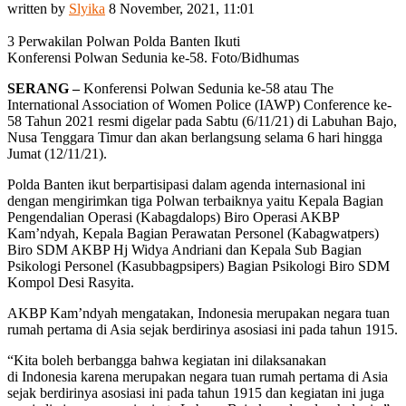
written by
Slyika
8 November, 2021, 11:01
3 Perwakilan Polwan Polda Banten Ikuti
Konferensi Polwan Sedunia ke-58. Foto/Bidhumas
SERANG –
Konferensi Polwan Sedunia ke-58 atau The
International Association of Women Police (IAWP) Conference ke-
58 Tahun 2021 resmi digelar pada Sabtu (6/11/21) di Labuhan Bajo,
Nusa Tenggara Timur dan akan berlangsung selama 6 hari hingga
Jumat (12/11/21).
Polda Banten ikut berpartisipasi dalam agenda internasional ini
dengan mengirimkan tiga Polwan terbaiknya yaitu Kepala Bagian
Pengendalian Operasi (Kabagdalops) Biro Operasi AKBP
Kam’ndyah, Kepala Bagian Perawatan Personel (Kabagwatpers)
Biro SDM AKBP Hj Widya Andriani dan Kepala Sub Bagian
Psikologi Personel (Kasubbagpsipers) Bagian Psikologi Biro SDM
Kompol Desi Rasyita.
AKBP Kam’ndyah mengatakan, Indonesia merupakan negara tuan
rumah pertama di Asia sejak berdirinya asosiasi ini pada tahun 1915.
“Kita boleh berbangga bahwa kegiatan ini dilaksanakan
di Indonesia karena merupakan negara tuan rumah pertama di Asia
sejak berdirinya asosiasi ini pada tahun 1915 dan kegiatan ini juga