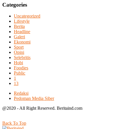
Categories
Uncategorized
Lifestyle
Berita
Headline
Galeri
Ekonomi
Sport
Opini
Selebritis
Hobi
Foodies
Public
1
13
Redaksi
Pedoman Media Siber
@2020 - All Right Reserved. Beritaind.com
Back To Top