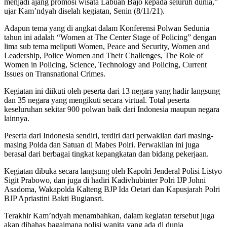
menjadi ajang promosi wisata Labuan Bajo kepada seluruh dunia,”
ujar Kam’ndyah diselah kegiatan, Senin (8/11/21).
Adapun tema yang di angkat dalam Konferensi Polwan Sedunia
tahun ini adalah “Women at The Center Stage of Policing” dengan
lima sub tema meliputi Women, Peace and Security, Women and
Leadership, Police Women and Their Challenges, The Role of
Women in Policing, Science, Technology and Policing, Current
Issues on Transnational Crimes.
Kegiatan ini diikuti oleh peserta dari 13 negara yang hadir langsung
dan 35 negara yang mengikuti secara virtual. Total peserta
keseluruhan sekitar 900 polwan baik dari Indonesia maupun negara
lainnya.
Peserta dari Indonesia sendiri, terdiri dari perwakilan dari masing-
masing Polda dan Satuan di Mabes Polri. Perwakilan ini juga
berasal dari berbagai tingkat kepangkatan dan bidang pekerjaan.
Kegiatan dibuka secara langsung oleh Kapolri Jenderal Polisi Listyo
Sigit Prabowo, dan juga di hadiri Kadivhubinter Polri IJP Johni
Asadoma, Wakapolda Kalteng BJP Ida Oetari dan Kapusjarah Polri
BJP Apriastini Bakti Bugiansri.
Terakhir Kam’ndyah menambahkan, dalam kegiatan tersebut juga
akan dibahas bagaimana polisi wanita yang ada di dunia