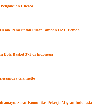
 Pengakuan Unesco
II Desak Pemerintah Pusat Tambah DAU Pemda
Bola Basket 3×3 di Indonesia
Alessandra Giannetto
dramayu, Sasar Komunitas Pekerja Migran Indonesia