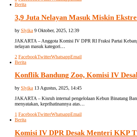
Berita
3,9 Juta Nelayan Masuk Miskin Ekstr
by
Slyika
9 Oktober, 2025, 12:39
JAKARTA – Anggota Komisi IV DPR RI Fraksi Partai Kebangki
nelayan masuk kategori…
2
Facebook
Twitter
Whatsapp
Email
Berita
Konflik Bandung Zoo, Komisi IV Desa
by
Slyika
13 Agustus, 2025, 14:45
JAKARTA – Kisruh internal pengelolaan Kebun Binatang Band
menyatakan, keprihatinannya atas…
1
Facebook
Twitter
Whatsapp
Email
Berita
Komisi IV DPR Desak Menteri KKP Tin