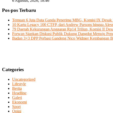
6 Agustus, 2026, 18:46
Pos-pos Terbaru
Temuan 6 Juta Data Ganda Penerima MBG, Komisi IX Desak P
10 Kartu Legacy 100 CTFP, dari Andrew Parsons hingga Aless
79 Daerah Kekurangan Anggaran Rp14 Triliun, Komisi II D
Forwan Siapkan Diskusi Publik Dukung Dangdut Menuju Pe
Badan 3×3 DPP Perbasi Gandeng Nico Widmer Kembangan Bol
Categories
Uncategorized
Lifestyle
Berita
Headline
Galeri
Ekonomi
Sport
Opini