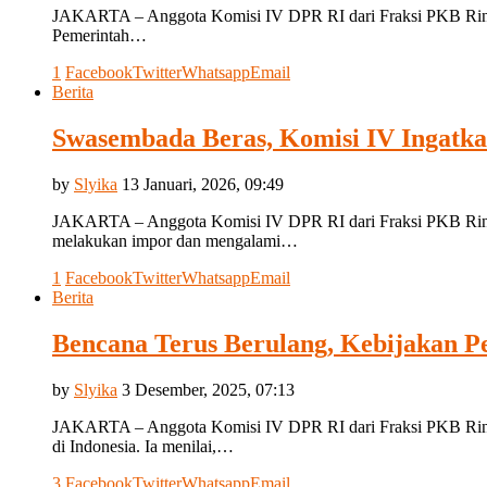
JAKARTA – Anggota Komisi IV DPR RI dari Fraksi PKB Rina Sa
Pemerintah…
1
Facebook
Twitter
Whatsapp
Email
Berita
Swasembada Beras, Komisi IV Ingatkan
by
Slyika
13 Januari, 2026, 09:49
JAKARTA – Anggota Komisi IV DPR RI dari Fraksi PKB Rina Sa
melakukan impor dan mengalami…
1
Facebook
Twitter
Whatsapp
Email
Berita
Bencana Terus Berulang, Kebijakan Pe
by
Slyika
3 Desember, 2025, 07:13
JAKARTA – Anggota Komisi IV DPR RI dari Fraksi PKB Rina S
di Indonesia. Ia menilai,…
3
Facebook
Twitter
Whatsapp
Email