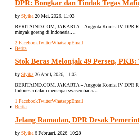
DPR: Bongkar dan Tindak Tegas Mafi
by
Slyika
20 Mei, 2026, 11:03
BERITAIND.COM, JAKARTA – Anggota Komisi IV DPR RI dari 
minyak goreng di Indonesia.…
2
Facebook
Twitter
Whatsapp
Email
Berita
Stok Beras Melonjak 49 Persen, PKB:
by
Slyika
26 April, 2026, 11:03
BERITAIND.COM, JAKARTA – Anggota Komisi IV DPR RI dari Fr
Indonesia dalam mencapai swasembada…
1
Facebook
Twitter
Whatsapp
Email
Berita
Jelang Ramadan, DPR Desak Pemerint
by
Slyika
6 Februari, 2026, 10:28