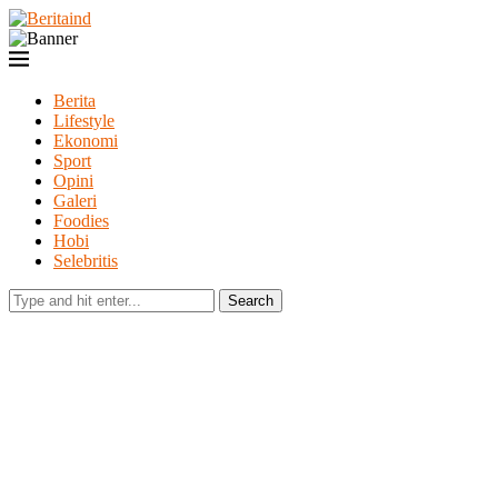
Berita
Lifestyle
Ekonomi
Sport
Opini
Galeri
Foodies
Hobi
Selebritis
Search