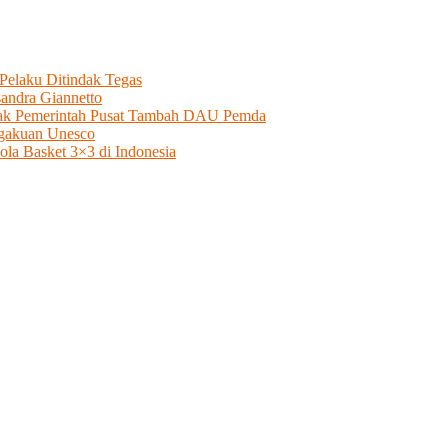
elaku Ditindak Tegas
andra Giannetto
esak Pemerintah Pusat Tambah DAU Pemda
ngakuan Unesco
a Basket 3×3 di Indonesia