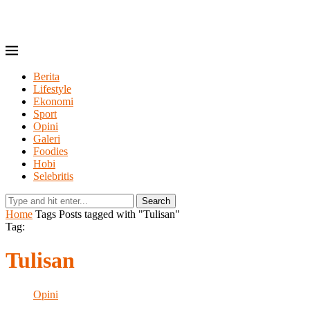
Berita
Lifestyle
Ekonomi
Sport
Opini
Galeri
Foodies
Hobi
Selebritis
Search
Home
Tags
Posts tagged with "Tulisan"
Tag:
Tulisan
Opini