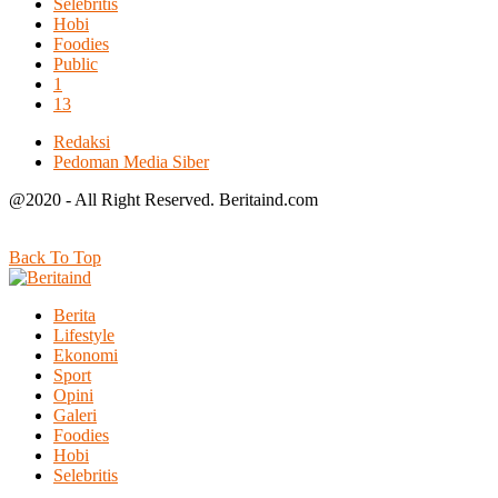
Selebritis
Hobi
Foodies
Public
1
13
Redaksi
Pedoman Media Siber
@2020 - All Right Reserved. Beritaind.com
Back To Top
Berita
Lifestyle
Ekonomi
Sport
Opini
Galeri
Foodies
Hobi
Selebritis