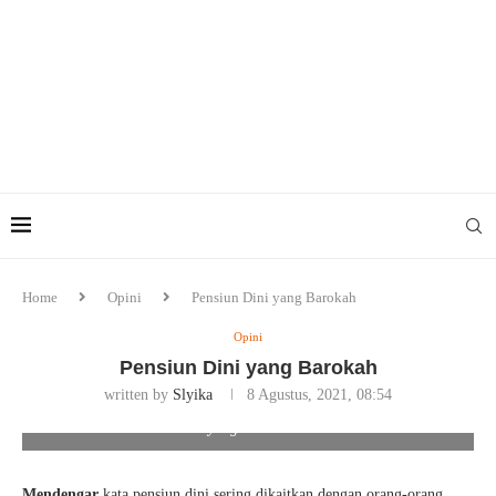
Home
Opini
Pensiun Dini yang Barokah
Opini
Pensiun Dini yang Barokah
written by
Slyika
8 Agustus, 2021, 08:54
Pensiun Dini yang Barokah. Ilustrasi/Ist
Mendengar
kata pensiun dini sering dikaitkan dengan orang-orang