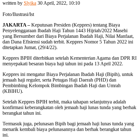
written by
Slyika
30 April, 2022, 10:10
Foto/Ilustrasi/Ist
JAKARTA –
Keputusan Presiden (Keppres) tentang Biaya
Penyelenggaraan Ibadah Haji Tahun 1443 Hijriah/2022 Masehi
yang Bersumber dari Biaya Perjalanan Ibadah Haji, Nilai Manfaat,
dan Dana Efisiensi sudah terbit. Keppres Nomor 5 Tahun 2022 ini
ditetapkan Jumat, (29/4/22).
Keppres BPIH diterbitkan setelah Kementerian Agama dan DPR RI
menyepakati besaran biaya haji tahun ini pada 13 April 2022.
Keppres ini mengatur Biaya Perjalanan Ibadah Haji (Bipih), untuk
jemaah haji reguler, serta Petugas Haji Daerah (PHD) dan
Pembimbing Kelompok Bimbingan Ibadah Haji dan Umrah
(KBIHU).
Setelah Keppres BPIH terbit, maka tahapan selanjutnya adalah
konfirmasi keberangkatan oleh jemaah haji lunas tunda yang berhak
berangkat tahun ini.
Termasuk juga, pelunasan Bipih bagi jemaah haji lunas tunda yang
menarik kembali biaya pelunasannya dan berhak berangkat tahun
ini.