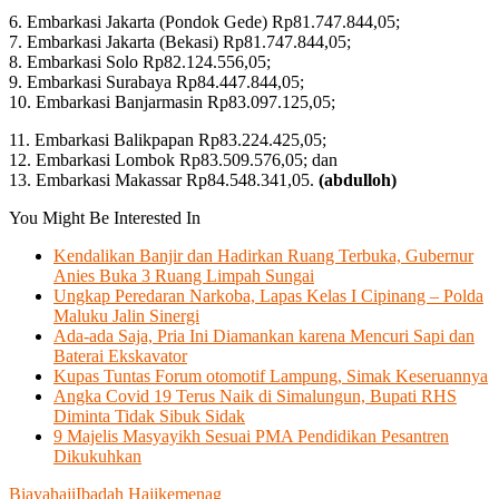
6. Embarkasi Jakarta (Pondok Gede) Rp81.747.844,05;
7. Embarkasi Jakarta (Bekasi) Rp81.747.844,05;
8. Embarkasi Solo Rp82.124.556,05;
9. Embarkasi Surabaya Rp84.447.844,05;
10. Embarkasi Banjarmasin Rp83.097.125,05;
11. Embarkasi Balikpapan Rp83.224.425,05;
12. Embarkasi Lombok Rp83.509.576,05; dan
13. Embarkasi Makassar Rp84.548.341,05.
(abdulloh)
You Might Be Interested In
Kendalikan Banjir dan Hadirkan Ruang Terbuka, Gubernur
Anies Buka 3 Ruang Limpah Sungai
Ungkap Peredaran Narkoba, Lapas Kelas I Cipinang – Polda
Maluku Jalin Sinergi
Ada-ada Saja, Pria Ini Diamankan karena Mencuri Sapi dan
Baterai Ekskavator
Kupas Tuntas Forum otomotif Lampung, Simak Keseruannya
Angka Covid 19 Terus Naik di Simalungun, Bupati RHS
Diminta Tidak Sibuk Sidak
9 Majelis Masyayikh Sesuai PMA Pendidikan Pesantren
Dikukuhkan
Biaya
haji
Ibadah Haji
kemenag