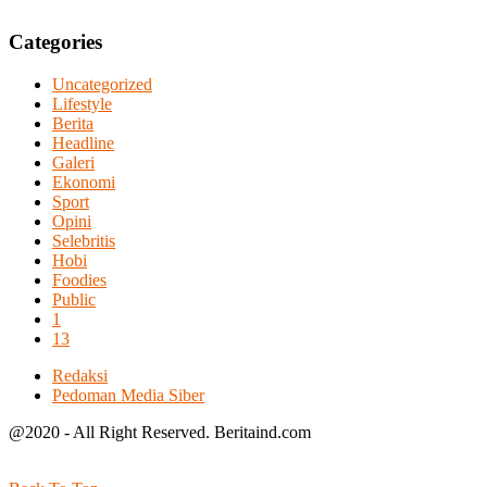
Categories
Uncategorized
Lifestyle
Berita
Headline
Galeri
Ekonomi
Sport
Opini
Selebritis
Hobi
Foodies
Public
1
13
Redaksi
Pedoman Media Siber
@2020 - All Right Reserved. Beritaind.com