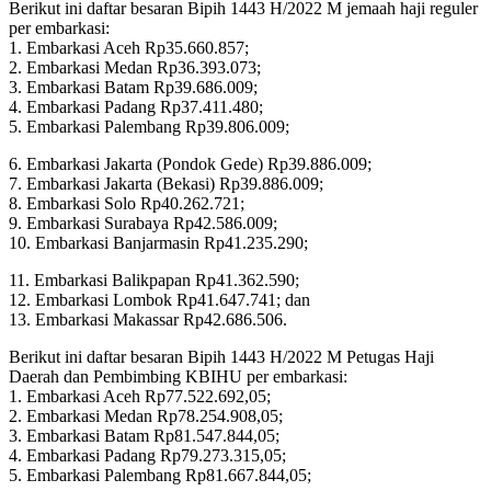
Berikut ini daftar besaran Bipih 1443 H/2022 M jemaah haji reguler
per embarkasi:
1. Embarkasi Aceh Rp35.660.857;
2. Embarkasi Medan Rp36.393.073;
3. Embarkasi Batam Rp39.686.009;
4. Embarkasi Padang Rp37.411.480;
5. Embarkasi Palembang Rp39.806.009;
6. Embarkasi Jakarta (Pondok Gede) Rp39.886.009;
7. Embarkasi Jakarta (Bekasi) Rp39.886.009;
8. Embarkasi Solo Rp40.262.721;
9. Embarkasi Surabaya Rp42.586.009;
10. Embarkasi Banjarmasin Rp41.235.290;
11. Embarkasi Balikpapan Rp41.362.590;
12. Embarkasi Lombok Rp41.647.741; dan
13. Embarkasi Makassar Rp42.686.506.
Berikut ini daftar besaran Bipih 1443 H/2022 M Petugas Haji
Daerah dan Pembimbing KBIHU per embarkasi:
1. Embarkasi Aceh Rp77.522.692,05;
2. Embarkasi Medan Rp78.254.908,05;
3. Embarkasi Batam Rp81.547.844,05;
4. Embarkasi Padang Rp79.273.315,05;
5. Embarkasi Palembang Rp81.667.844,05;